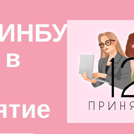
ИНБУРГ:
 в
ятие