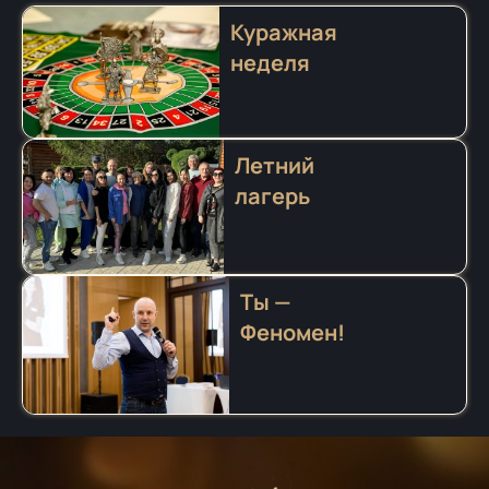
Куражная
неделя
Летний
лагерь
Ты —
Феномен!