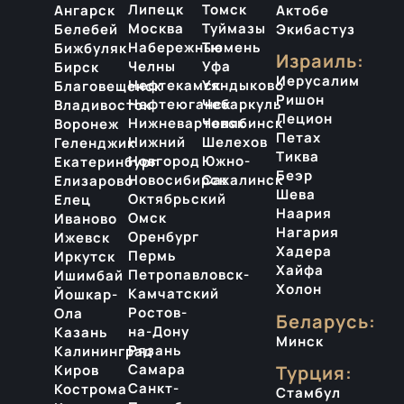
Липецк
Томск
Ангарск
Актобе
Москва
Туймазы
Белебей
Экибастуз
Набережные
Тюмень
Бижбуляк
Израиль:
Челны
Уфа
Бирск
Иерусалим
Нефтекамск
Уяндыково
Благовещенск
Ришон
Нефтеюганск
Чебаркуль
Владивосток
Лецион
Нижневартовск
Челябинск
Воронеж
Петах
Нижний
Шелехов
Геленджик
Тиква
Новгород
Южно-
Екатеринбург
Беэр
Новосибирск
Сахалинск
Елизарово
Шева
Октябрьский
Елец
Наария
Омск
Иваново
Нагария
Оренбург
Ижевск
Хадера
Пермь
Иркутск
Хайфа
Петропавловск-
Ишимбай
Холон
Камчатский
Йошкар-
Ростов-
Ола
Беларусь:
на-Дону
Казань
Минск
Рязань
Калининград
Самара
Киров
Турция:
Санкт-
Кострома
Стамбул