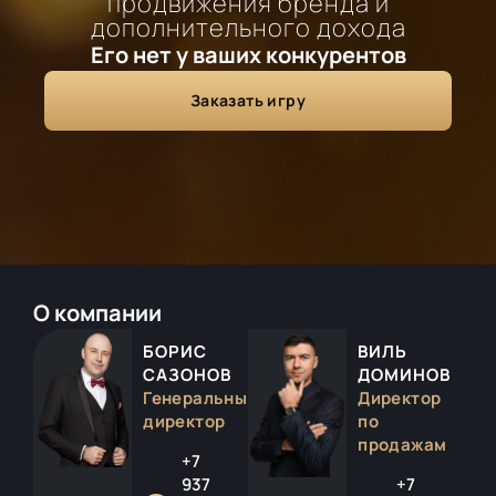
продвижения бренда и
дополнительного дохода
Его нет у ваших конкурентов
Заказать игру
О компании
БОРИС
ВИЛЬ
САЗОНОВ
ДОМИНОВ
Генеральный
Директор
директор
по
продажам
+7
937
+7