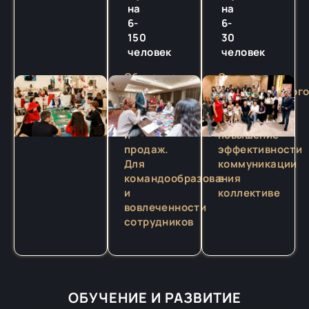
на
на
6-
6-
150
30
человек
человек
Обучение
Снятие
новым
эмоциональног
стратегиям
напряжения
переговоров
и
и
повышение
продаж.
эффективности
Для
коммуникации
командообразования
в
и
коллективе
вовлеченности
сотрудников
ОБУЧЕНИЕ И РАЗВИТИЕ