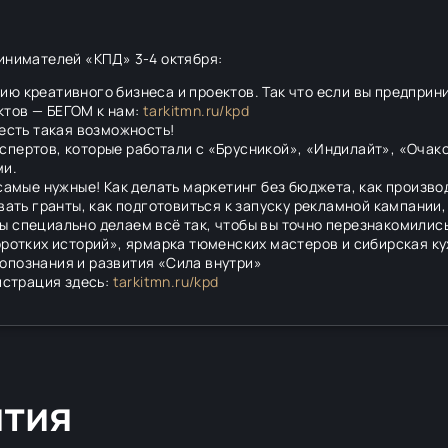
инимателей «КПД» 3-4 октября:
ю креативного бизнеса и проектов. Так что если вы предприни
ктов — БЕГОМ к нам:
tarkitmn.ru/kpd
 есть такая возможность!
спертов, которые работали с «Брусникой», «Индилайт», «Очак
ми.
 самые нужные! Как делать маркетинг без бюджета, как произв
вать гранты, как подготовиться к запуску рекламной кампании,
 специально делаем всё так, чтобы вы точно перезнакомились
оротких историй», ярмарка тюменских мастеров и сибирская ку
опознания и развития «Сила внутри»
истрация здесь:
tarkitmn.ru/kpd
ятия