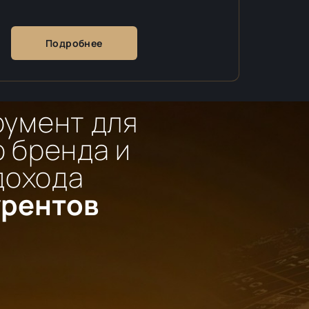
Подробнее
румент для
 бренда и
дохода
урентов