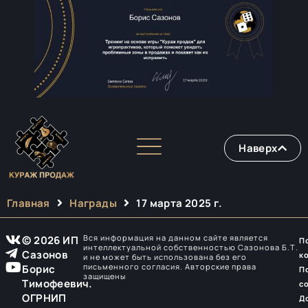
Наверх
Главная
Награды
17 марта 2025 г.
Вся информация на данном сайте является
© 2026 ИП
П
интеллектуальной собственностью Сазонова Б.Т.
Сазонов
к
и не может быть использована без его
письменного согласия. Авторские права
Борис
П
защищены
Тимофеевич.
с
ОГРНИП
Д