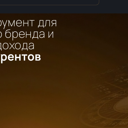
румент для
 бренда и
дохода
урентов