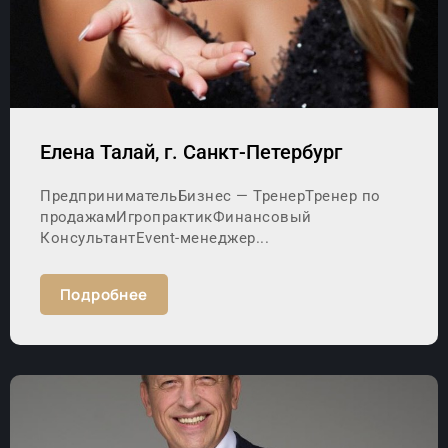
Елена Талай, г. Санкт-Петербург
ПредпринимательБизнес — ТренерТренер по
продажамИгропрактикФинансовый
КонсультантEvent-менеджер...
Подробнее