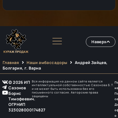
Наверх
Главная
Наши амбассадоры
Андрей Зайцев,
Болгария, г. Варна
Вся информация на данном сайте является
© 2026 ИП
П
интеллектуальной собственностью Сазонова Б.Т.
Сазонов
к
и не может быть использована без его
письменного согласия. Авторские права
Борис
П
защищены
Тимофеевич.
с
ОГРНИП
Д
323028000174827
о
о