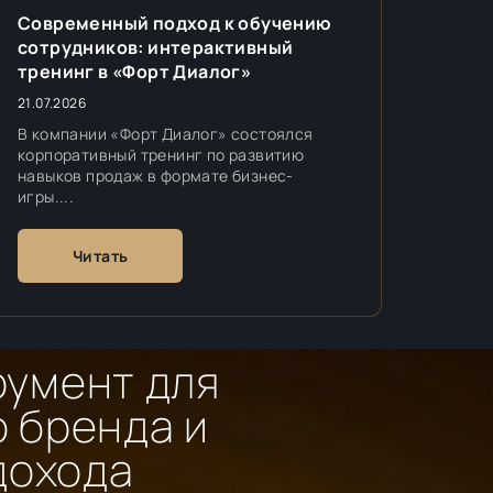
Современный подход к обучению
сотрудников: интерактивный
тренинг в «Форт Диалог»
21.07.2026
В компании «Форт Диалог» состоялся
корпоративный тренинг по развитию
навыков продаж в формате бизнес-
игры....
Читать
румент для
 бренда и
дохода