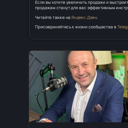
Если вы хотите увеличить продажи и выстро
продажам станут для вас эффективным инстр
Читайте также на
Яндекс.Дзен
.
Присоединяйтесь к жизни сообщества в
Tele