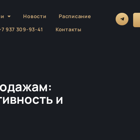
ии
Новости
Расписание
 +7 937 309-93-41
Контакты
родажам:
тивность и