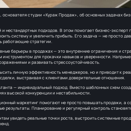
, основателя студии «Кураж Продаж», об основных задачах би
 и нестандартных подходов. В этом помогает бизнес-эксперт 
ить систему и увеличить прибыль. Его задача — не просто дав
ть работающие стратегии.
вные барьеры в продажах — это внутренние ограничения и стр
инструментом для прокачки навыков и уверенности. Наприме
возражениями и развивать стрессоустойчивость.
высить личную эффективность менеджеров, но и приводит к реа
 сделки, выстраивая с клиентами доверительные отношения.
танта — индивидуальный подход. Вместо шаблонных схем соз
иях высокой конкуренции и нестабильности.
ионный маркетинг помогают не просто повышать продажи, а со
ые результаты. Планирование и регулярный контроль становят
там увидеть реальные точки роста, выстроить системные прод
ренд.