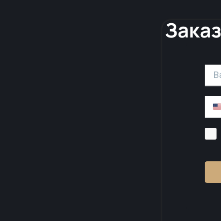
Заказ