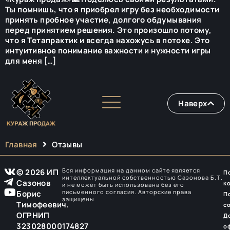
Ты помнишь, что я приобрел игру без необходимости
принять пробное участие, долгого обдумывания
перед принятием решения. Это произошло потому,
что я Тетапрактик и всегда нахожусь в потоке. Это
интуитивное понимание важности и нужности игры
для меня […]
Наверх
Главная
Отзывы
Вся информация на данном сайте является
© 2026 ИП
П
интеллектуальной собственностью Сазонова Б.Т.
Сазонов
к
и не может быть использована без его
письменного согласия. Авторские права
Борис
П
защищены
Тимофеевич.
с
ОГРНИП
Д
323028000174827
о