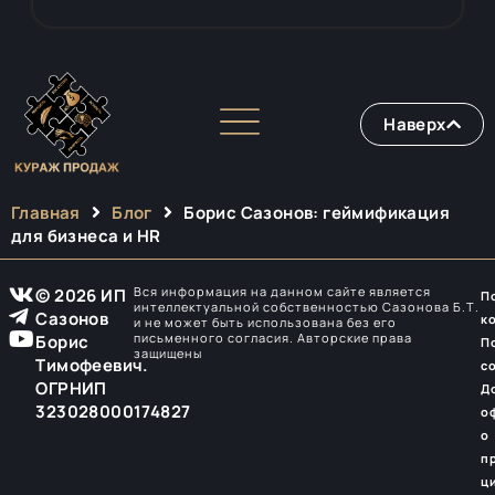
Наверх
Главная
Блог
Борис Сазонов: геймификация
для бизнеса и HR
Вся информация на данном сайте является
© 2026 ИП
П
интеллектуальной собственностью Сазонова Б.Т.
Сазонов
к
и не может быть использована без его
письменного согласия. Авторские права
Борис
П
защищены
Тимофеевич.
с
ОГРНИП
Д
323028000174827
о
о
п
ц