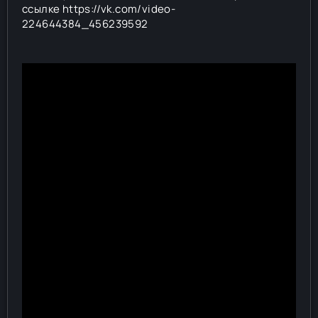
ссылке https://vk.com/video-
224644384_456239592