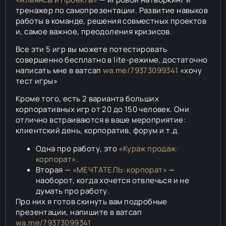
тренажер по самопрезентации. Развитие навыков
работы в команде, решения совместных проектов
и, самое важное, преодоления кризисов.
Все эти 5 игр вы можете потестировать
совершенно бесплатно в lite-режиме, достаточно
написать мне в ватсап
wa.me/79373099341
«хочу
тест игры»
Кроме того, есть 2 варианта больших
корпоративных игр от 20 до 150 человек. Они
отлично встраиваются в ваше мероприятие:
клиентский день, корпоратив, форум и т.д.
Одна про работу, это
«Кураж продаж:
корпорат»
.
Вторая —
«МЕЧТАТЕЛЬ: корпорат»
—
наоборот, когда хочется отвлечься и не
думать про работу.
Про них я готов скинуть вам подробные
презентации, напишите в ватсап
wa.me/79373099341