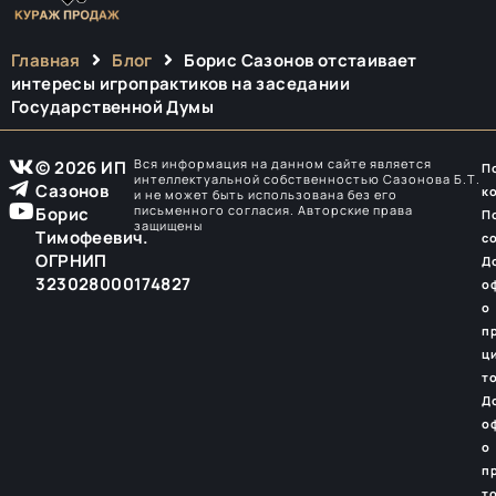
Главная
Блог
Борис Сазонов отстаивает
интересы игропрактиков на заседании
Государственной Думы
Вся информация на данном сайте является
© 2026 ИП
П
интеллектуальной собственностью Сазонова Б.Т.
Сазонов
к
и не может быть использована без его
письменного согласия. Авторские права
Борис
П
защищены
Тимофеевич.
с
ОГРНИП
Д
323028000174827
о
о
п
ц
т
Д
о
о
п
т