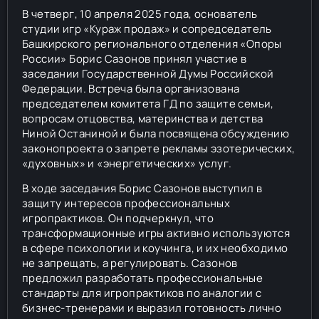
В четверг, 10 апреля 2025 года, основатель
студии игр «Кураж продаж» и сопредседатель
Башкирского регионального отделения «Опоры
России» Борис Сазонов принял участие в
заседании Государственной Думы Российской
Федерации. Встреча была организована
председателем комитета ГД по защите семьи,
вопросам отцовства, материнства и детства
Ниной Останиной и была посвящена обсуждению
законопроекта о запрете рекламы эзотерических,
«духовных» и «энергетических» услуг.
В ходе заседания Борис Сазонов выступил в
защиту интересов профессиональных
игропрактиков. Он подчеркнул, что
трансформационные игры активно используются
в сфере психологии и коучинга, и их необходимо
не запрещать, а регулировать. Сазонов
предложил разработать профессиональные
стандарты для игропрактиков по аналогии с
бизнес-тренерами и выразил готовность лично