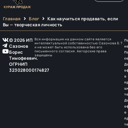
Главная
Блог
Как научиться продавать, если
Вы — творческая личность
Вся информация на данном сайте является
© 2026 ИП
П
интеллектуальной собственностью Сазонова Б.Т.
Сазонов
к
и не может быть использована без его
письменного согласия. Авторские права
Борис
П
защищены
Тимофеевич.
с
ОГРНИП
Д
323028000174827
о
о
п
ц
т
Д
о
о
п
т