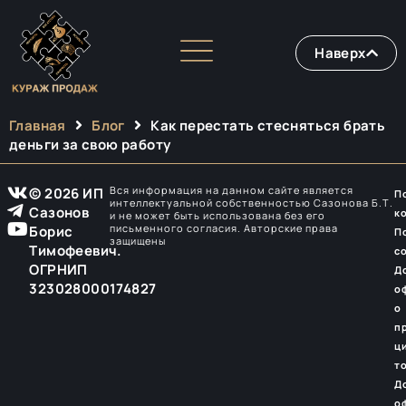
Наверх
Главная
Блог
Как перестать стесняться брать
деньги за свою работу
Вся информация на данном сайте является
© 2026 ИП
П
интеллектуальной собственностью Сазонова Б.Т.
Сазонов
к
и не может быть использована без его
письменного согласия. Авторские права
Борис
П
защищены
Тимофеевич.
с
ОГРНИП
Д
323028000174827
о
о
п
ц
т
Д
о