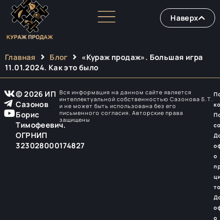
Наверх
Главная
Блог
«Кураж продаж». Большая игра
11.01.2024. Как это было
Вся информация на данном сайте является
© 2026 ИП
П
интеллектуальной собственностью Сазонова Б.Т.
Сазонов
к
и не может быть использована без его
письменного согласия. Авторские права
Борис
П
защищены
Тимофеевич.
с
ОГРНИП
Д
323028000174827
о
о
п
ц
т
Д
о
о