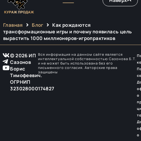
Наверх
Главная
Блог
Как рождаются
трансформационные игры и почему появилась цель
вырастить 1000 миллионеров-игропрактиков
Вся информация на данном сайте является
© 2026 ИП
П
интеллектуальной собственностью Сазонова Б.Т.
Сазонов
к
и не может быть использована без его
письменного согласия. Авторские права
Борис
П
защищены
Тимофеевич.
с
ОГРНИП
Д
323028000174827
о
о
п
ц
т
Д
о
о