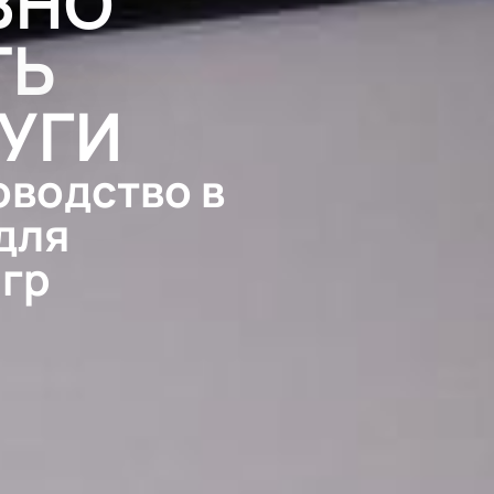
ВНО
ТЬ
УГИ
оводство в
для
игр