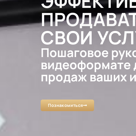
ЭФФЕКТИ
ПРОДАВА
СВОИ УСЛ
Пошаговое рук
видеоформате 
продаж ваших 
Познакомиться