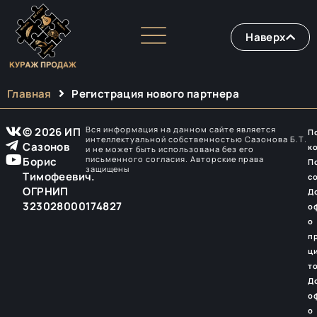
Наверх
Главная
Регистрация нового партнера
Вся информация на данном сайте является
© 2026 ИП
П
интеллектуальной собственностью Сазонова Б.Т.
Сазонов
к
и не может быть использована без его
письменного согласия. Авторские права
Борис
П
защищены
Тимофеевич.
с
ОГРНИП
Д
323028000174827
о
о
п
ц
т
Д
о
о