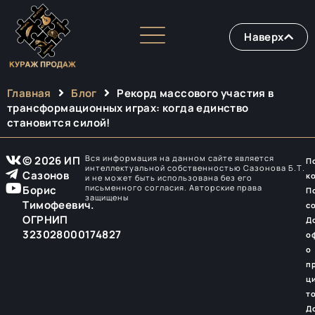
Наверх
Главная
Блог
Рекорд массового участия в
трансформационных играх: когда единство
становится силой!
Вся информация на данном сайте является
© 2026 ИП
П
интеллектуальной собственностью Сазонова Б.Т.
Сазонов
к
и не может быть использована без его
письменного согласия. Авторские права
Борис
П
защищены
Тимофеевич.
с
ОГРНИП
Д
323028000174827
о
о
п
ц
т
Д