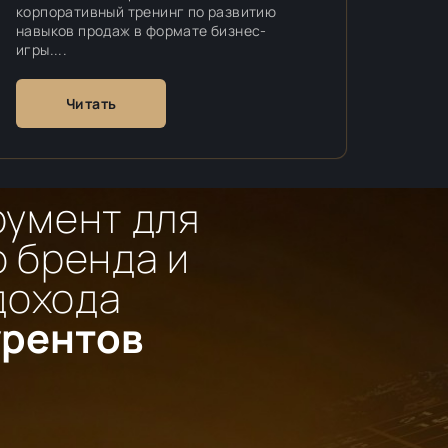
корпоративный тренинг по развитию
навыков продаж в формате бизнес-
игры....
Читать
румент для
 бренда и
дохода
урентов