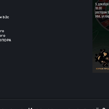
и b2c
ого
ого
 ОПОРА