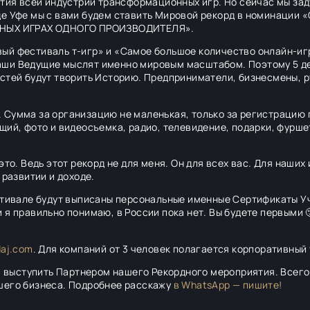
ития всей индустрии трансформационных игр. Но сейчас мы зад
оде Уфе мы с вами будем ставить Мировой рекорд в номина
НЫХ ИГРАХ ОДНОГО ПРОИЗВОДИТЕЛЯ».
ый фестиваль т-игр» и «Самое большое количество онлайн-иг
ши Ведущие мыслят именно мировым масштабом. Поэтому 5 де
стей будут творить Историю. Предприниматели, бизнесмены, р
Сумма за организацию не маленькая, только за регистрацию п
ий, фото и видеосъемка, радио, телевидение, подарки, фуршет
это. Ведь этот рекорд не для меня. Он для всех вас. Для наших
 развитии и доходе.
ивале будут выписаны персональные именные Сертификаты 
я правильно понимаю, в России пока нет. Вы будете первыми 
daj.com
. Для компаний от 3 человек полагается корпоративный
а выступить Партнером нашего Рекордного мероприятия. Всего 
шего бизнеса. Подробнее расскажу
в WhatsApp — пишите!