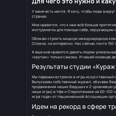
Для чего это нужно и как
У меня есть мечта. Я хочу, чтобы люди вокру
странах.
Мне нравится, что к нам всё больше притяги
инструменты для помощи себе, окружающим и,
Обожаю строить мощную международную кома
Сложно, но интересно. Нас сейчас почти 150 
А еще мне нравится давать людям уникальные
«крутым» только самому. И нашей команде де
Результаты студии «Кураж
Мы первыми встроили в игры искусственный 
Выпускаем собственный журнал, обучаем Вед
продвижения наших Ведущих и 2-уровневую р
наши игры) в Уфе и Стерлитамаке на 60-100 
игра года» от Национальной Ассоциации орг
Идем на рекорд в сфере т