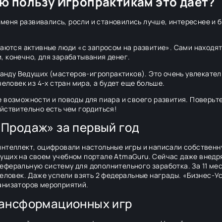
ую пользу Игропрактикам это даёт?
г меня развивались, росли и становились лучше, интереснее и б
ваются активные люди «с запросом на развитие». Сами находят
 конечно, для зарабатывания денег.
нду Ведущих (мастеров-игропрактиков). Это очень увлекател
человек из 4-х стран мира, а будет еще больше.
 возможности и поводы для пиара и своего развития. Поверьте,
йствительно есть чем гордиться!
 Продаж» за первый год
интеллект, оцифровали настольные игры и написали собственн
ущих на своем учебном портале AtmaGuru. Сейчас даже внедр
еферальную систему для дополнительного заработка. За 11 ме
человек. Даже успели взять 2 федеральные награды. «Бизнес-У
анизаторов мероприятий.
рансформационных игр