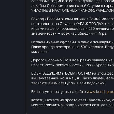
За первый год много всего сделали для разв
декабря День рождения нашей Студии в гор
УЧАСТИЕ В НАСТОЛЬНЫХ ТРАНСФОРМАЦИОН
Рекорды России в номинациях «Самый массов
поставлены, но Студия «КУРАЖ ПРОДАЖ» и на
играми нашего производства и 250 лучших го
знаменитости — всех нас объединит Игра.
Играем именно оффлайн, в одном помещении. 
Плюс аренда ресторана на 300 человек. Ведущ
миллион.
Дорого и сложно. Но я все-равно решился на 
известность, популярность и новый уровень в
ВСЕМ ВЕДУЩИМ и ВСЕМ ГОСТЯМ на этом фест
вышеуказанной номинации. Таких людей, если 
эксклюзивным статусом я вам подскажу.
Билеты уже доступны на сайте
www.kuraj-pro
Кстати, можете не просто стать участником, 
может получить мировую известность для ва