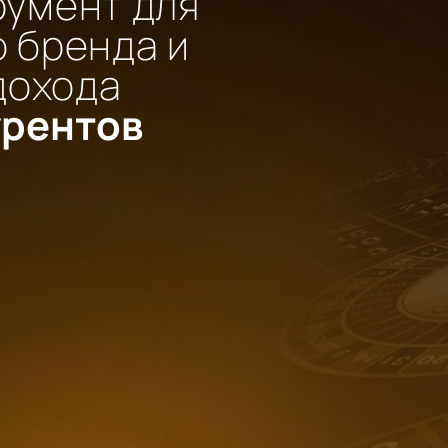
румент для
 бренда и
дохода
урентов