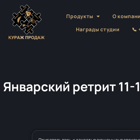
Продукты
О компан
Награды студии
📞
Январский ретрит 11-
Приготовьтесь к захватывающему январскому 