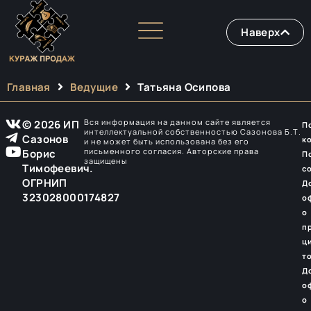
Наверх
Главная
Ведущие
Татьяна Осипова
Вся информация на данном сайте является
© 2026 ИП
П
интеллектуальной собственностью Сазонова Б.Т.
Сазонов
к
и не может быть использована без его
письменного согласия. Авторские права
Борис
П
защищены
Тимофеевич.
с
ОГРНИП
Д
323028000174827
о
о
п
ц
т
Д
о
о