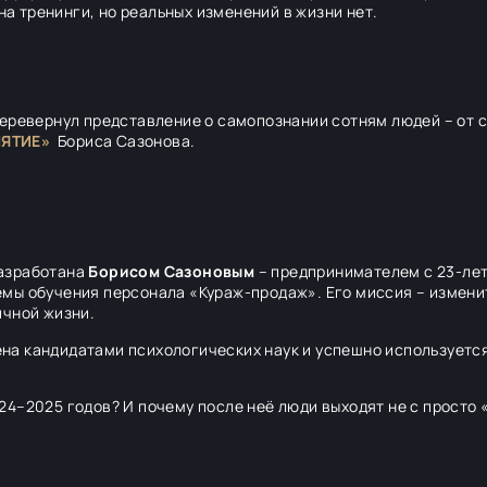
 на тренинги, но реальных изменений в жизни нет.
перевернул представление о самопознании сотням людей – от 
НЯТИЕ»
Бориса Сазонова.
разработана
Борисом Сазоновым
– предпринимателем с 23-лет
мы обучения персонала «Кураж-продаж». Его миссия – изменит
ичной жизни.
 кандидатами психологических наук и успешно используется к
4–2025 годов? И почему после неё люди выходят не с просто 