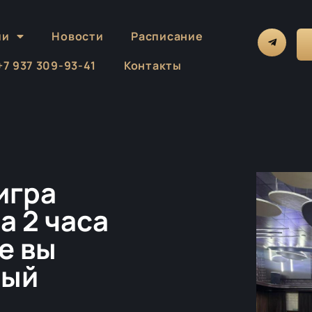
ии
Новости
Расписание
 +7 937 309-93-41
Контакты
игра
а 2 часа
е вы
ный