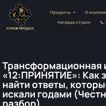
Продукты
О компан
Награды студии
📞
Трансформационная 
«12:ПРИНЯТИЕ»: Как з
найти ответы, которы
искали годами (Чест
разбор)