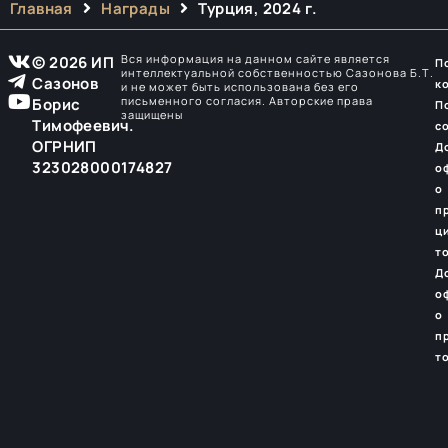
Главная
Награды
Турция, 2024 г.
Вся информация на данном сайте является
© 2026 ИП
П
интеллектуальной собственностью Сазонова Б.Т.
Сазонов
к
и не может быть использована без его
письменного согласия. Авторские права
Борис
П
защищены
Тимофеевич.
с
ОГРНИП
Д
323028000174827
о
о
п
ц
т
Д
о
о
п
т