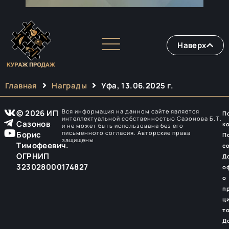
Наверх
Главная
Награды
Уфа, 13.06.2025 г.
Вся информация на данном сайте является
© 2026 ИП
П
интеллектуальной собственностью Сазонова Б.Т.
Сазонов
к
и не может быть использована без его
письменного согласия. Авторские права
Борис
П
защищены
Тимофеевич.
с
ОГРНИП
Д
323028000174827
о
о
п
ц
т
Д