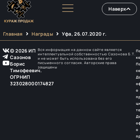
Наверх
Главная
Награды
Уфа, 26.07.2020 г.
Вся информация на данном сайте является
© 2026 ИП
П
интеллектуальной собственностью Сазонова Б.Т.
Сазонов
к
и не может быть использована без его
письменного согласия. Авторские права
Борис
П
защищены
Тимофеевич.
с
ОГРНИП
Д
323028000174827
о
о
п
ц
т
Д
о
о
п