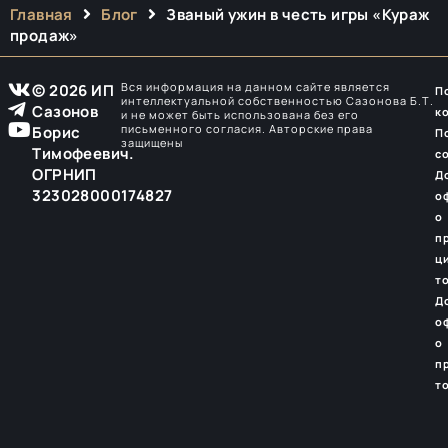
Главная
Блог
Званый ужин в честь игры «Кураж
продаж»
Вся информация на данном сайте является
© 2026 ИП
П
интеллектуальной собственностью Сазонова Б.Т.
Сазонов
к
и не может быть использована без его
письменного согласия. Авторские права
Борис
П
защищены
Тимофеевич.
с
ОГРНИП
Д
323028000174827
о
о
п
ц
т
Д
о
о
п
т