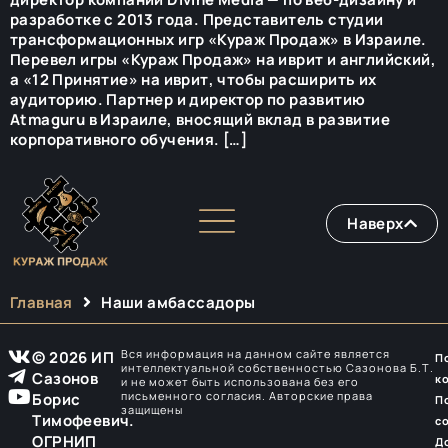
разработке с 2013 года. Представитель студии
трансформационных игр «Кураж Продаж» в Израиле.
Перевел игры «Кураж Продаж» на иврит и английский,
а «12 Принятие» на иврит, чтобы расширить их
аудиторию. Партнер и директор по развитию
Atmaguru в Израиле, вносящий вклад в развитие
корпоративного обучения. […]
Наверх
Главная
Наши амбассадоры
Вся информация на данном сайте является
© 2026 ИП
П
интеллектуальной собственностью Сазонова Б.Т.
Сазонов
к
и не может быть использована без его
письменного согласия. Авторские права
Борис
П
защищены
Тимофеевич.
с
ОГРНИП
Д