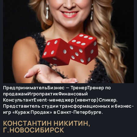
ПредпринимательБизнес — ТренерТренер по
продажамИгропрактикФинансовый
КонсультантEvent-менеджер (ивентор)Спикер.
Представитель студии трансформационных и бизнес-
игр «Кураж Продаж» в Санкт-Петербурге.
КОНСТАНТИН НИКИТИН,
Г.НОВОСИБИРСК