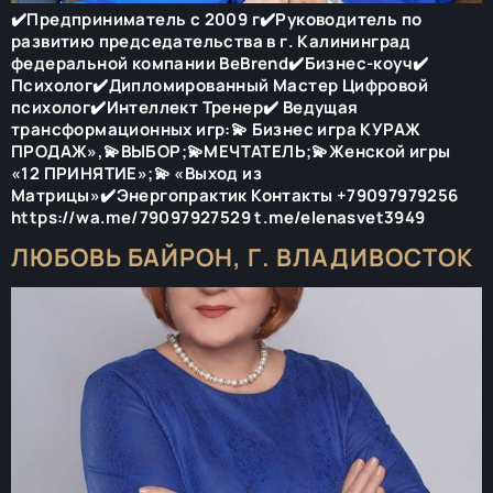
✔️Предприниматель с 2009 г✔️Руководитель по
развитию председательства в г. Калининград
федеральной компании BeBrend✔️Бизнес-коуч✔️
Психолог✔️Дипломированный Мастер Цифровой
психолог✔️Интеллект Тренер✔️ Ведущая
трансформационных игр:💫 Бизнес игра КУРАЖ
ПРОДАЖ»,💫ВЫБОР;💫МЕЧТАТЕЛЬ;💫Женской игры
«12 ПРИНЯТИЕ»;💫 «Выход из
Матрицы»✔️Энергопрактик Контакты +79097979256
https://wa.me/79097927529 t.me/elenasvet3949
ЛЮБОВЬ БАЙРОН, Г. ВЛАДИВОСТОК