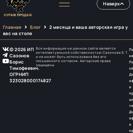
Наверх
Главная
Блог
2 месяца и ваша авторская игра у
вас на столе
Вся информация на данном сайте является
© 2026 ИП
П
интеллектуальной собственностью Сазонова Б.Т.
Сазонов
к
и не может быть использована без его
письменного согласия. Авторские права
Борис
П
защищены
Тимофеевич.
с
ОГРНИП
Д
323028000174827
о
о
п
ц
т
Д
о
о
п