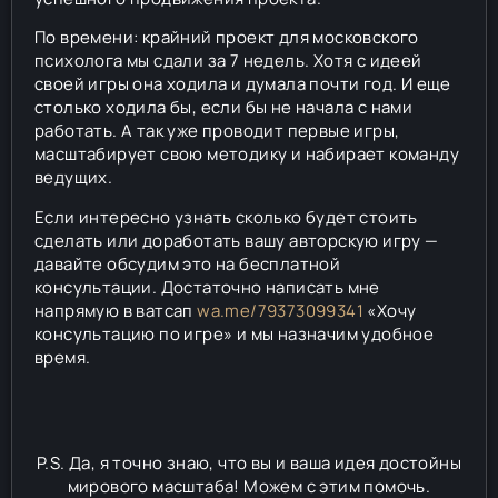
По времени: крайний проект для московского
психолога мы сдали за 7 недель. Хотя с идеей
своей игры она ходила и думала почти год. И еще
столько ходила бы, если бы не начала с нами
работать. А так уже проводит первые игры,
масштабирует свою методику и набирает команду
ведущих.
Если интересно узнать сколько будет стоить
сделать или доработать вашу авторскую игру —
давайте обсудим это на бесплатной
консультации. Достаточно написать мне
напрямую в ватсап
wa.me/79373099341
«Хочу
консультацию по игре» и мы назначим удобное
время.
P.S. Да, я точно знаю, что вы и ваша идея достойны
мирового масштаба! Можем с этим помочь.