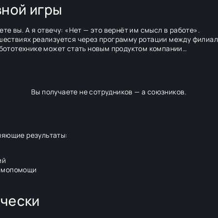
вной игры
те вы. А я отвечу: «Нет — это вернёт им смысл в работе».
тешествиях реализуется через программу ротации между филиа
робототехнике может стать новым продуктом компании…
Вы получаете не сотрудников — а союзников.
ляющие результаты:
ий
аимопомощи
ически