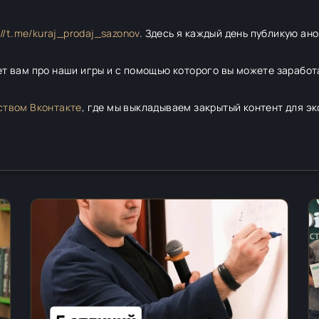
://t.me/kuraj_prodaj_sazonov
. Здесь я каждый день публикую ан
ет вам про наши игры и с помощью которого вы можете заработ
ством Вконтакте
, где мы выкладываем закрытый контент для э