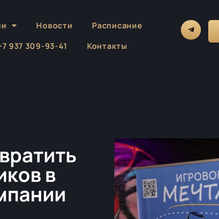
ии
Новости
Расписание
 +7 937 309-93-41
Контакты
евратить
иков в
омпании