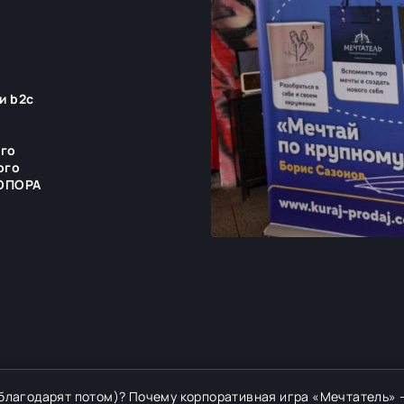
и b2c
ого
ого
 ОПОРА
 благодарят потом)? Почему корпоративная игра «Мечтатель» 