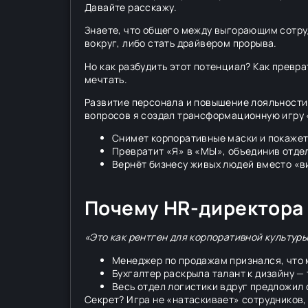
Давайте расскажу.
Знаете, что общего между выгорающим сотру
вокруг, либо стать драйвером прорыва.
Но как разбудить этот потенциал? Как превр
мечтать.
Развитие персонала и повышение лояльности
вопросов я создал трансформационную игру «
Снимет корпоративные маски и покаже
Превратит «Я» в «МЫ», объединив отд
Вернёт бизнесу живых людей вместо «в
Почему HR-директора п
«Это как рентген для корпоративной культур
Менеджер по продажам признался, что 
Бухгалтер раскрыла талант к дизайну —
Весь отдел логистики вдруг предложил
Секрет? Игра не «натаскивает» сотрудников,