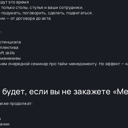
йдут это время
только столы, стулья и ваши сотрудники.
 подумать, поговорить, сделать, подвигаться.
ии — от договора до акта.
:
потенциала
оллектива
t skills
именением
 чем очередной семинар про тайм-менеджменту. Но эффект — к
 будет, если вы не закажете «М
акже продолжат:
в
пании