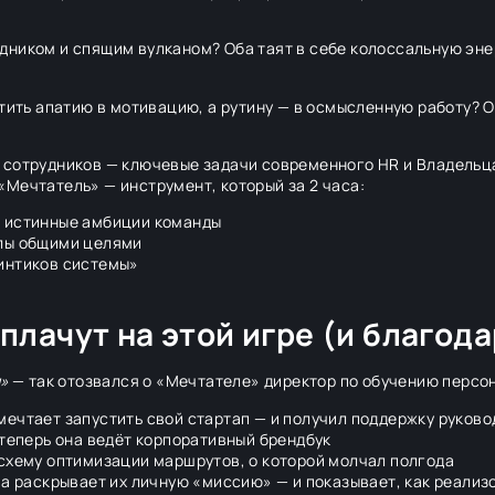
дником и спящим вулканом? Оба таят в себе колоссальную эне
атить апатию в мотивацию, а рутину — в осмысленную работу?
 сотрудников — ключевые задачи современного HR и Владельца
Мечтатель» — инструмент, который за 2 часа:
т истинные амбиции команды
елы общими целями
интиков системы»
лачут на этой игре (и благода
ы»
— так отозвался о «Мечтателе» директор по обучению персон
мечтает запустить свой стартап — и получил поддержку руково
 теперь она ведёт корпоративный брендбук
 схему оптимизации маршрутов, о которой молчал полгода
 а раскрывает их личную «миссию» — и показывает, как реализ