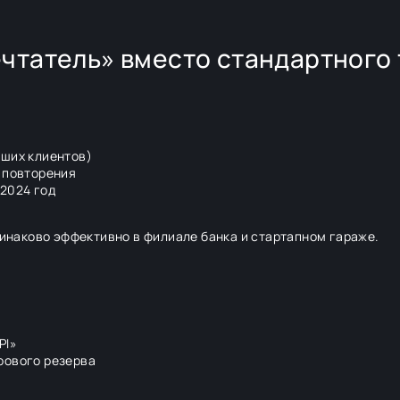
ечтатель» вместо стандартного
аших клиентов)
т повторения
 2024 год
одинаково эффективно в филиале банка и стартапном гараже.
PI»
рового резерва