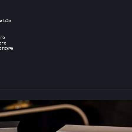
и b2c
ого
ого
 ОПОРА