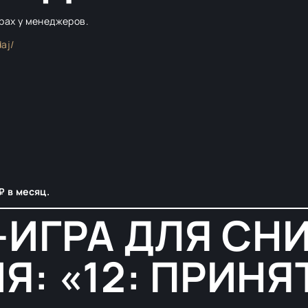
трах у менеджеров.
aj/
₽ в месяц.
С-ИГРА ДЛЯ С
Я: «12: ПРИНЯ