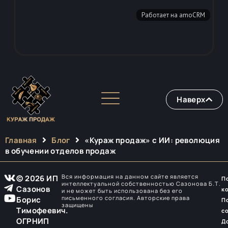
Наверх
Главная
Блог
«Кураж продаж» с ИИ: революция
в обучении отделов продаж
Вся информация на данном сайте является
© 2026 ИП
П
интеллектуальной собственностью Сазонова Б.Т.
Сазонов
к
и не может быть использована без его
письменного согласия. Авторские права
Борис
П
защищены
Тимофеевич.
с
ОГРНИП
Д