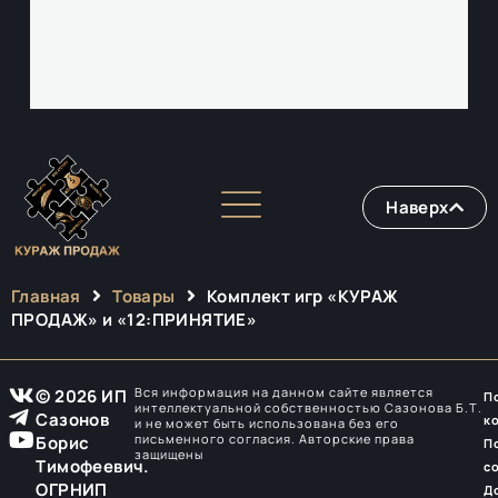
Наверх
Главная
Товары
Комплект игр «КУРАЖ
ПРОДАЖ» и «12:ПРИНЯТИЕ»
Вся информация на данном сайте является
© 2026 ИП
П
интеллектуальной собственностью Сазонова Б.Т.
Сазонов
к
и не может быть использована без его
письменного согласия. Авторские права
Борис
П
защищены
Тимофеевич.
с
ОГРНИП
Д