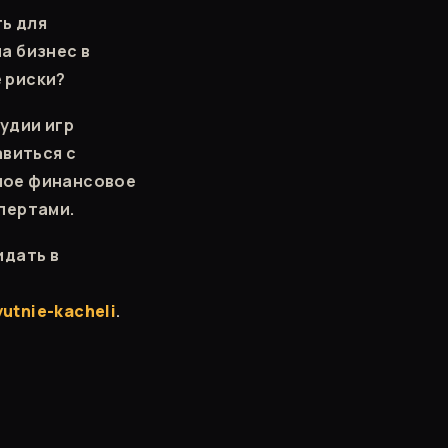
ь для
а бизнес в
 риски?
тудии игр
авиться с
ное финансовое
пертами.
идать в
yutnie-kacheli
.