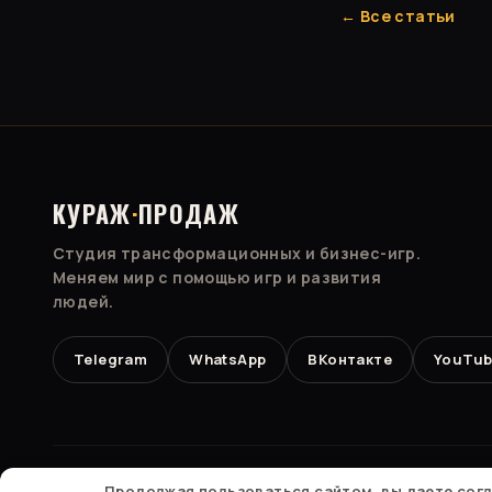
← Все статьи
КУРАЖ
·
ПРОДАЖ
Студия трансформационных и бизнес-игр.
Меняем мир с помощью игр и развития
людей.
Telegram
WhatsApp
ВКонтакте
YouTub
© 2026 ИП Сазонов Борис Тимофеевич · ОГРНИП 323028000
Продолжая пользоваться сайтом, вы даете сог