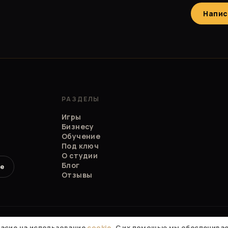
Напис
РАЗДЕЛЫ
Игры
Бизнесу
Обучение
Под ключ
О студии
Блог
e
Отзывы
174827
ласие на использование
cookie
. С их помощью мы обеспечива