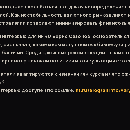
родолжает колебаться, создавая неопределенност
ей. Как нестабильность валютного рынка влияет н
 стратегии позволяют минимизировать финансовые
 интервью для HF.RU
Борис Сазонов
, основатель с
, рассказал, какие меры могут помочь бизнесу спр
ебаниями. Среди ключевых рекомендаций – грамот
пересмотр ценовой политики и консультации с экс
атели адаптируются к изменениям курса и чего ож
ы?
нтервью доступен по ссылке:
hf.ru/blog/allinfo/val