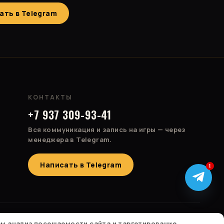
ать в Telegram
КОНТАКТЫ
+7 937 309-93-41
Вся коммуникация и запись на игры — через
менеджера в Telegram.
Написать в Telegram
1
Россия · Казахстан · Израиль · Беларусь · Турция · Болгария
ем анализ посещаемости сайта и таргетирование