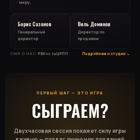
миру.
Борис Сазонов
Виль Доминов
Генеральный
Директор по
директор
продажам
СМИ О НАС:
РБК
vc.ru
ЦРПП
Подробнее о студии →
ПЕРВЫЙ ШАГ — ЭТО ИГРА
СЫГРАЕМ?
Двухчасовая сессия покажет силу игры
вживую — для вас лично или для вашей