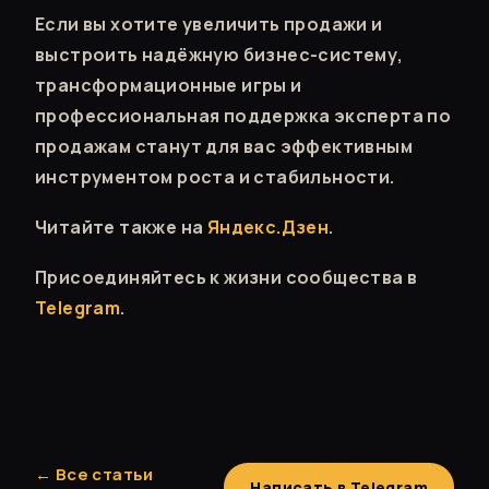
Если вы хотите увеличить продажи и
выстроить надёжную бизнес-систему,
трансформационные игры и
профессиональная поддержка эксперта по
продажам станут для вас эффективным
инструментом роста и стабильности.
Читайте также на
Яндекс.Дзен
.
Присоединяйтесь к жизни сообщества в
Telegram
.
← Все статьи
Написать в Telegram