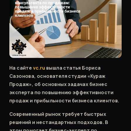
На сайте
vc.ru
вышла статья Бориса
Сазонова, основателя студии «Кураж
Продаж», об основных задачах бизнес
эксперта по повышению эффективности
продаж и прибыльности бизнеса клиентов.
Современный рынок требует быстрых
решений и нестандартных подходов. В
этом помогает бизнес-эксперт по