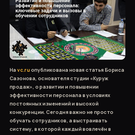
На
vc.ru
опубликована новая статья Бориса
Сазонова, основателя студии «Куруж
продаж», о развитии и повышении
эффективности персонала в условиях
постоянных изменений и высокой
конкуренции. Сегодня важно не просто
обучать сотрудников, а выстраивать
систему, в которой каждый вовлечён в