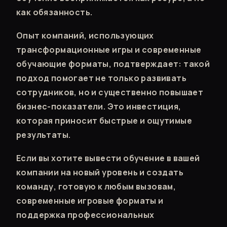
как обязанность.
Опыт компаний, использующих
трансформационные игры и современные
обучающие форматы, подтверждает: такой
подход помогает не только развивать
сотрудников, но и существенно повышает
бизнес-показатели. Это инвестиция,
которая приносит быстрые и ощутимые
результаты.
Если вы хотите вывести обучение в вашей
компании на новый уровень и создать
команду, готовую к любым вызовам,
современные игровые форматы и
поддержка профессиональных