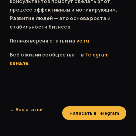
консультантов помогут сделать этот
процесс эффективным и мотивирующим.
Развитие людей — это основа роста и
стабильности бизнеса.
Полная версия статьи на
vc.ru.
Всё о жизни сообщества — в
Telegram-
канале
.
← Все статьи
Написать в Telegram