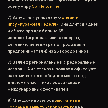
всему миру
Gamler.online
7) Запустили уникальную
онлайн-
игру «Куражная Неделя»
. Она длится 7 дней
и еë уже прошло больше 65
человек (игропрактики, эксперты,
сетевики, менеджеры по продажам и
предприниматели) из 26 городов мира.
7) Взяли 2 региональные и 3 федеральные
награды. А на стенах и полках в офисе уже
заканчивается свободное место под
дипломы участников российских и
международных фестивалей
8) Мне даже довелось
выступить в
Госдуме в защиту игропрактико
в на