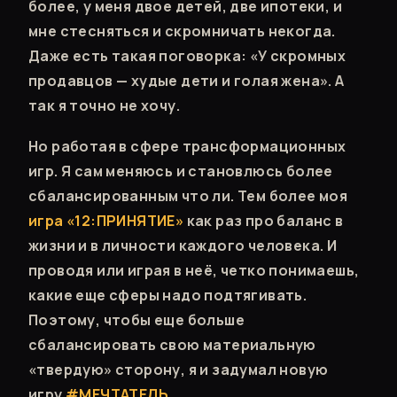
более, у меня двое детей, две ипотеки, и
мне стесняться и скромничать некогда.
Даже есть такая поговорка: «У скромных
продавцов — худые дети и голая жена». А
так я точно не хочу.
Но работая в сфере трансформационных
игр. Я сам меняюсь и становлюсь более
сбалансированным что ли. Тем более моя
игра «12:ПРИНЯТИЕ»
как раз про баланс в
жизни и в личности каждого человека. И
проводя или играя в неё, четко понимаешь,
какие еще сферы надо подтягивать.
Поэтому, чтобы еще больше
сбалансировать свою материальную
«твердую» сторону, я и задумал новую
игру
#МЕЧТАТЕЛЬ