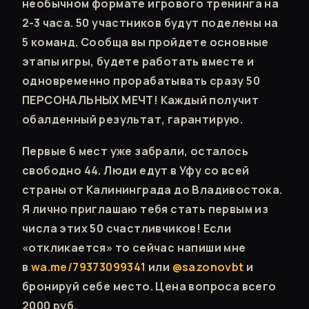
необычном формате игрового тренинга на
2-3 часа. 50 участников будут поделены на
5 команд. Сообща вы пройдете основные
этапы игры, будете работать вместе и
одновременно прорабатывать сразу 50
ПЕРСОНАЛЬНЫХ МЕЧТ! Каждый получит
обалденный результат, гарантирую.
Первые 6 мест уже забрали, осталось
свободно 44. Люди едут в Уфу со всей
страны от Калининграда до Владивостока.
Я лично приглашаю тебя стать первым из
числа этих 50 счастливчиков! Если
«откликается» то сейчас напиши мне
в
wa.me/79373099341
или
@sazonovbt
и
бронируй себе место. Цена вопроса всего
2000 руб.