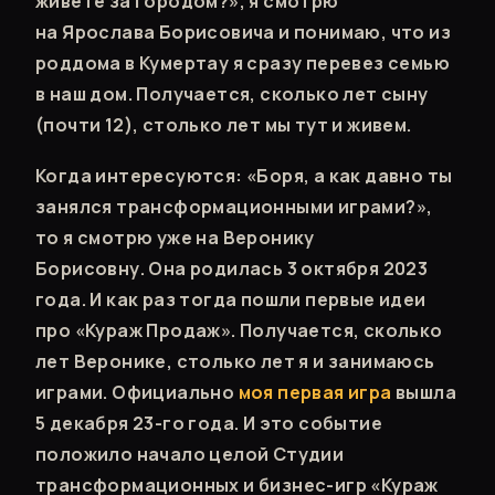
живете за городом?», я смотрю
на Ярослава Борисовича и понимаю, что из
роддома в Кумертау я сразу перевез семью
в наш дом. Получается, сколько лет сыну
(почти 12), столько лет мы тут и живем.
Когда интересуются: «Боря, а как давно ты
занялся трансформационными играми?»,
то я смотрю уже на Веронику
Борисовну. Она родилась 3 октября 2023
года. И как раз тогда пошли первые идеи
про «Кураж Продаж». Получается, сколько
лет Веронике, столько лет я и занимаюсь
играми. Официально
моя первая игра
вышла
5 декабря 23-го года. И это событие
положило начало целой Студии
трансформационных и бизнес-игр «Кураж