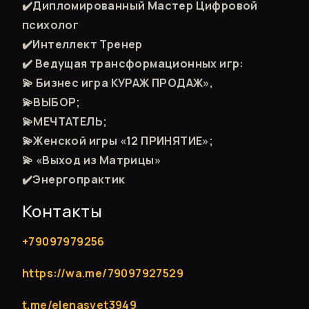
✔️Дипломированный Мастер Цифровой
психолог
✔️Интеллект Тренер
✔️ Ведущая трансформационных игр:
💫 Бизнес игра КУРАЖ ПРОДАЖ»,
💫ВЫБОР;
💫МЕЧТАТЕЛЬ;
💫Женской игры «12 ПРИНЯТИЕ»;
💫 «Выход из Матрицы»
✔️Энергопрактик
Контакты
+79097979256
https://wa.me/79097927529
t.me/elenasvet3949