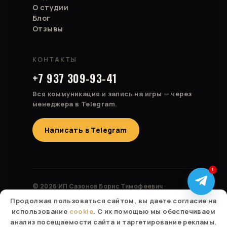
О студии
Блог
Отзывы
КОНТАКТЫ
+7 937 309-93-41
Вся коммуникация и запись на игры — через
менеджера в Telegram.
Написать в Telegram
1
© 2026 ИП Сазонов Борис Тимофеевич ·
ОГРНИП 323028000174827
Продолжая пользоваться сайтом, вы даете согласие на
Россия · Казахстан · Израиль · Беларусь · Турция ·
использование
cookie
. С их помощью мы обеспечиваем
Болгария
анализ посещаемости сайта и таргетирование рекламы.