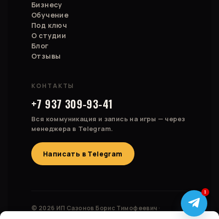
Бизнесу
Обучение
Под ключ
О студии
Блог
Отзывы
КОНТАКТЫ
+7 937 309-93-41
Вся коммуникация и запись на игры — через
менеджера в Telegram.
Написать в Telegram
1
© 2026 ИП Сазонов Борис Тимофеевич ·
ОГРНИП 323028000174827