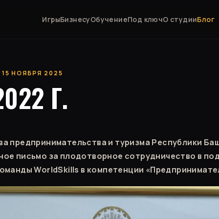
Игры
Бизнесу
Обучение
Под ключ
О студии
Блог
 15 НОЯБРЯ 2025
2022 Г.
ва предпринимательства и туризма Республики Ба
ое письмо за плодотворное сотрудничество в по
оманды WorldSkills в компетенции «Предпринимате