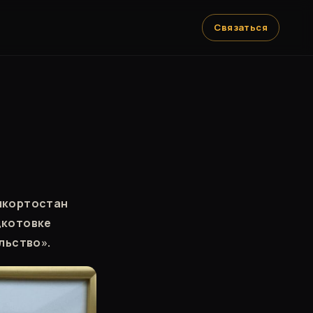
Связаться
шкортостан
дкотовке
льство».