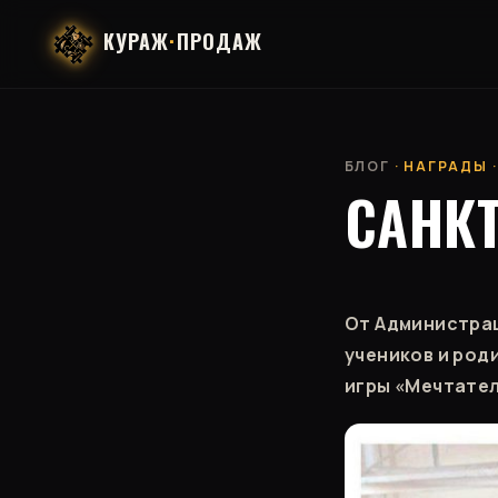
КУРАЖ
·
ПРОДАЖ
БЛОГ
· НАГРАДЫ ·
САНКТ
От Администрац
учеников и род
игры «Мечтател