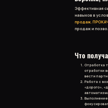
Эффективная с
навыков в усло
продаж. ПРОКА
продаж и позво
Что получа
Отработка т
отработки в
вести партн
Работа с во
«дорого», «
автоматизм
Выполнение 
фокусироват