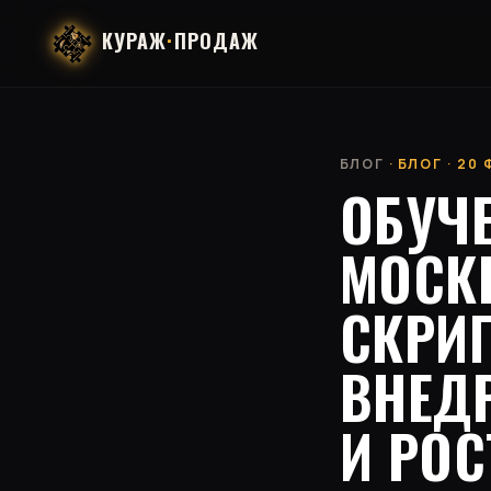
КУРАЖ
·
ПРОДАЖ
БЛОГ
· БЛОГ · 20
ОБУЧ
МОСК
СКРИ
ВНЕД
И РОС