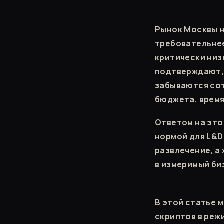
Рынок Москвы н
требовательнее
критически низ
подтверждают, 
забываются сот
бюджета, время
Ответом на этот
нормой для L&D
развлечение, а
в измеримый би
В этой статье 
скриптов в реж