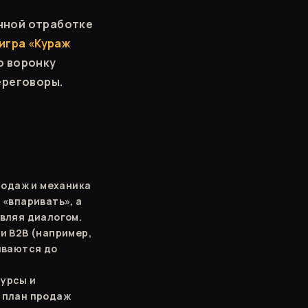
нной отработке
игра «Кураж
ю воронку
ереговоры.
родаж и механика
 «впаривать», а
вляя диалогом.
и B2B (например,
ываются до
сурсы и
 план продаж