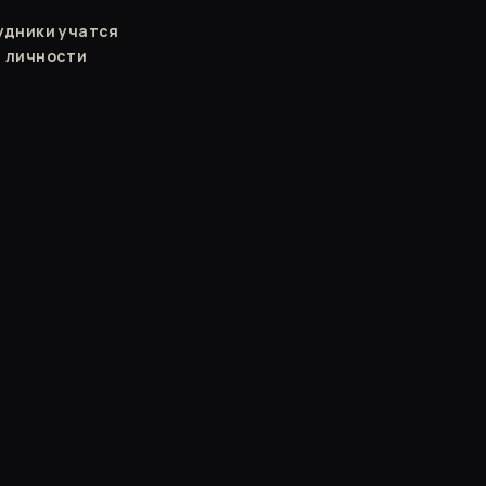
удники учатся
п личности