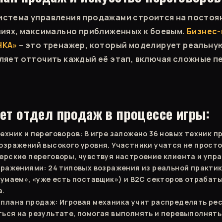
истема управления продажами строится на постоя
виях, максимально приближенных к боевым.
Бизнес-
ЧКА»
– это тренажер, который моделирует реальну
ляет отточить каждый её этап, включая сложные п
ет отдел продаж в процессе игры:
ехник и переговоров: В игре заложено 36 новых техник п
озражений высокого уровня. Участники учатся не просто
ерские переговоры, чувствуя настроение клиента и упра
зражениями: 24 типовых возражения из реальной практик
думаем», «уже есть поставщик») и B2C секторов отрабат
а.
плана продаж: Игровая механика учит распределять ре
ься на результате, помогая выполнять и перевыполнять