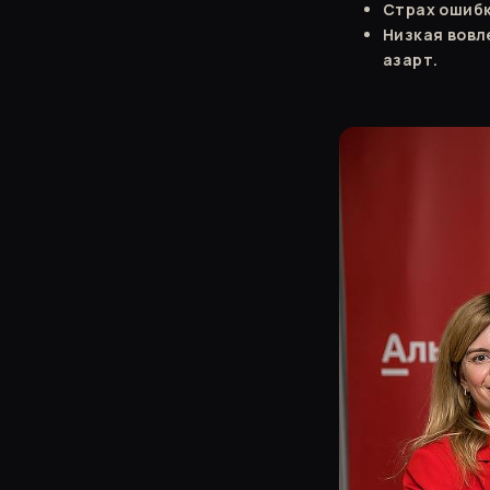
Страх ошибк
Низкая вовл
азарт.