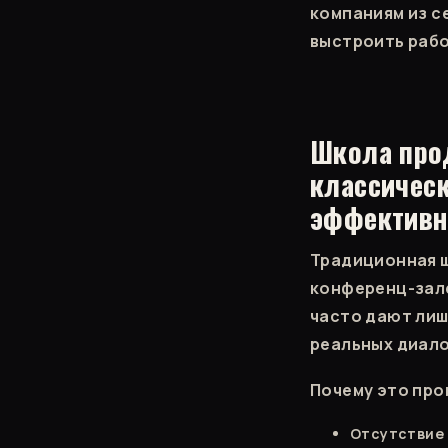
компаниям из с
выстроить раб
Школа про
классическ
эффективн
Традиционная ш
конференц-зале
часто дают лиш
реальных диало
Почему это пр
Отсутствие 