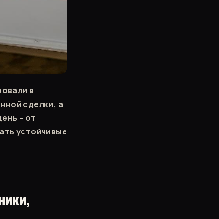
овали в
нной сделки, а
ень – от
вать устойчивые
ники,