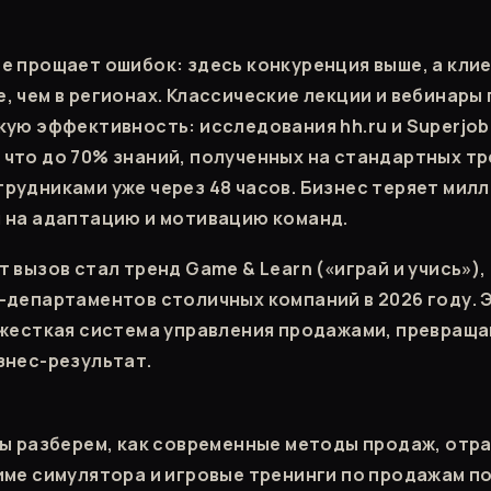
е прощает ошибок: здесь конкуренция выше, а кли
, чем в регионах. Классические лекции и вебинар
кую эффективность: исследования hh.ru и Superjob
что до 70% знаний, полученных на стандартных тр
рудниками уже через 48 часов. Бизнес теряет мил
 на адаптацию и мотивацию команд.
 вызов стал тренд Game & Learn («играй и учись»)
-департаментов столичных компаний в 2026 году. 
 жесткая система управления продажами, превращ
знес-результат.
мы разберем, как современные методы продаж, отр
име симулятора и игровые тренинги по продажам 