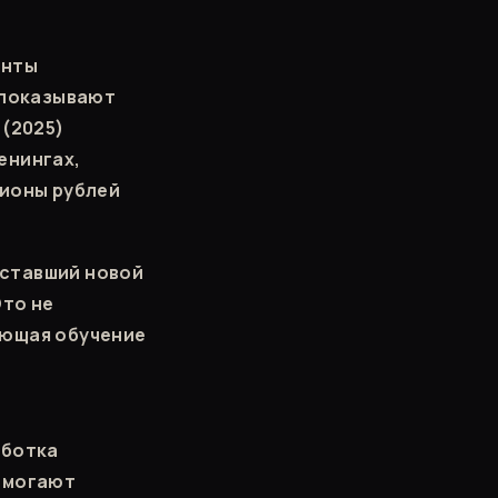
енты
ы показывают
 (2025)
енингах,
лионы рублей
, ставший новой
Это не
ающая обучение
аботка
помогают