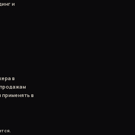
динг и
кера в
 продажам
 применять в
ется.