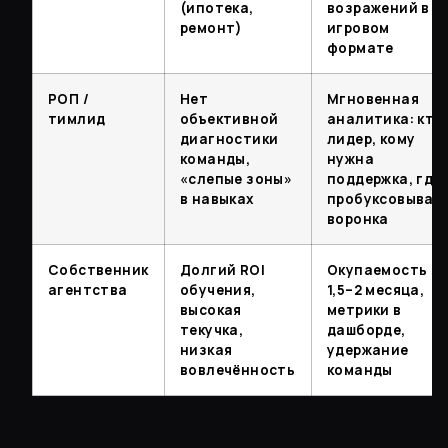
(ипотека,
возражений в
ремонт)
игровом
формате
РОП /
Нет
Мгновенная
тимлид
объективной
аналитика: кто
диагностики
лидер, кому
команды,
нужна
«слепые зоны»
поддержка, где
в навыках
пробуксовывае
воронка
Собственник
Долгий ROI
Окупаемость з
агентства
обучения,
1,5–2 месяца,
высокая
метрики в
текучка,
дашборде,
низкая
удержание
вовлечённость
команды