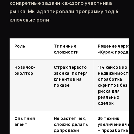
конкретные задачи каждого участника
рынка. Мы адаптировали программу под 4
ключевые роли:
Роль
Типичные
Решение через
сложности
«Кураж продаж
Новичок-
Страх первого
114 кейсов из
риэлтор
звонка, потеря
недвижимости:
клиентов на
отработка
показе
скриптов без
риска для
реальных
сделок
Опытный
Не растёт чек,
36 техник
агент
сложно делать
увеличения чек
допродажи
+ проработка 2