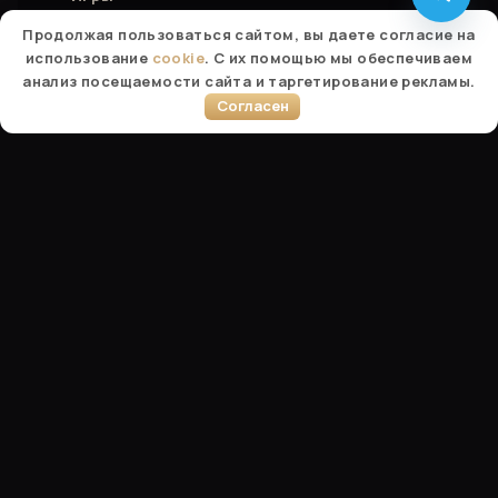
Бизнесу
Продолжая пользоваться сайтом, вы даете согласие на
Обучение
использование
cookie
. С их помощью мы обеспечиваем
Под ключ
анализ посещаемости сайта и таргетирование рекламы.
О студии
Согласен
Блог
Отзывы
КОНТАКТЫ
+7 937 309-93-41
Вся коммуникация и запись на игры — через
менеджера в Telegram.
Написать в Telegram
© 2026 ИП Сазонов Борис Тимофеевич ·