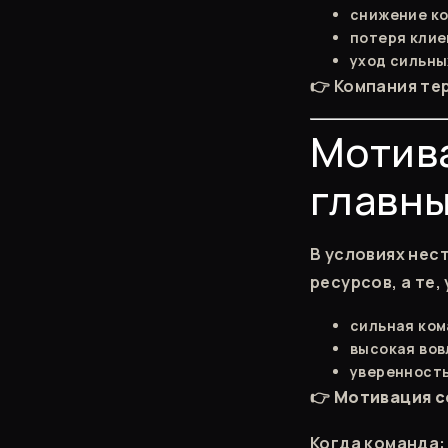
снижение к
потеря клие
уход сильны
👉 Компания те
Мотива
главны
В условиях нес
ресурсов, а те, 
сильная ко
высокая во
уверенность
👉
Мотивация с
Когда команда: