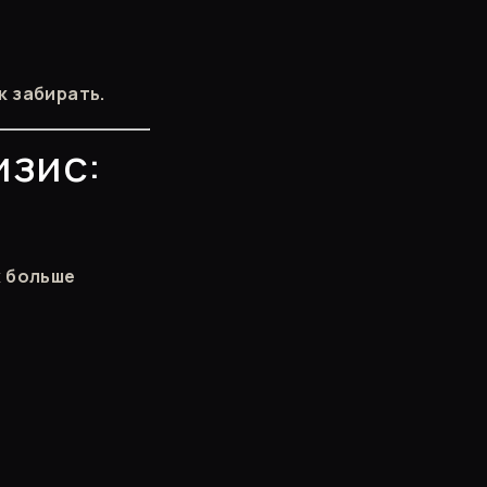
к забирать.
изис:
х больше