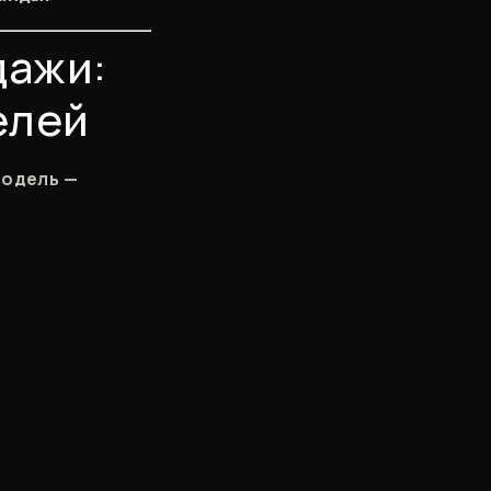
дажи:
елей
модель —