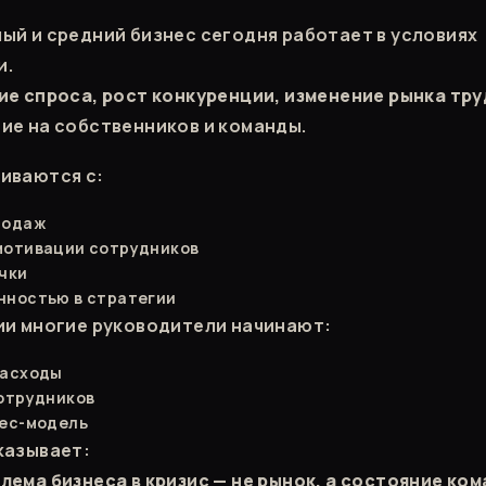
ый и средний бизнес сегодня работает в условиях
и.
ие спроса, рост конкуренции, изменение рынка тру
ие на собственников и команды.
иваются с:
родаж
мотивации сотрудников
чки
нностью в стратегии
ии многие руководители начинают:
расходы
отрудников
нес-модель
казывает:
лема бизнеса в кризис — не рынок, а состояние ко