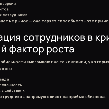
онверсии
нтов
х сотрудников
ряет не рынок — она теряет способность этот рыно
ция сотрудников в кр
й фактор роста
табильности выигрывают не те компании, у которы
у кого:
манда
влеченность
 в действиях
отрудников напрямую влияет на прибыль бизнеса.