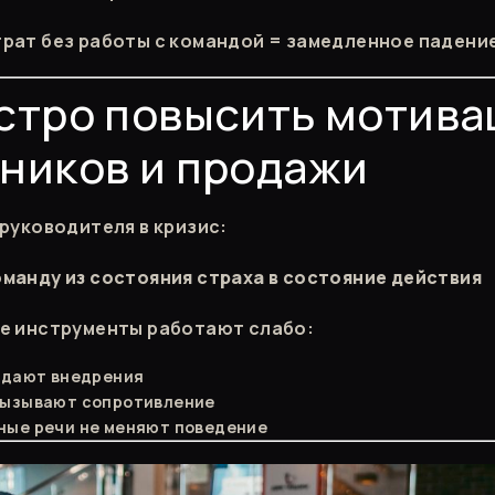
трат без работы с командой = замедленное падени
стро повысить мотив
ников и продажи
 руководителя в кризис:
манду из состояния страха в состояние действия
е инструменты работают слабо:
 дают внедрения
вызывают сопротивление
ные речи не меняют поведение