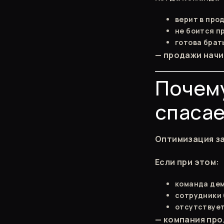
верит в про
не боится п
готова брат
— продажи начи
Почему
спасае
Оптимизация за
Если при этом:
команда де
сотрудники 
отсутствует
— компания про