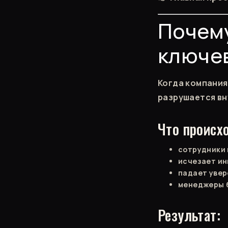
Почему
ключе
Когда компания
разрушается вн
Что происх
сотрудники 
исчезает и
падает увер
менеджеры 
Результат: