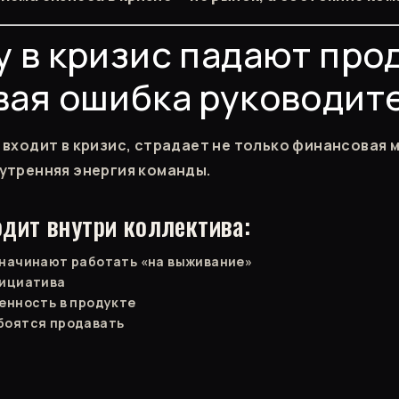
 в кризис падают про
вая ошибка руководит
 входит в кризис, страдает не только финансовая 
утренняя энергия команды.
одит внутри коллектива:
начинают работать «на выживание»
нициатива
енность в продукте
боятся продавать