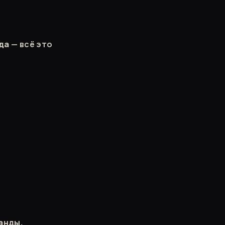
да
— всё это
манды.