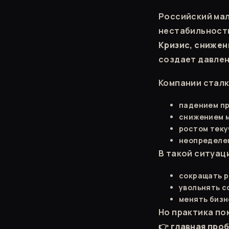
Российский мал
нестабильност
Кризис, снижен
создает давлен
Компании сталк
падением п
снижением 
ростом теку
неопределе
В такой ситуац
сокращать 
увольнять с
менять биз
Но практика по
👉
главная проб