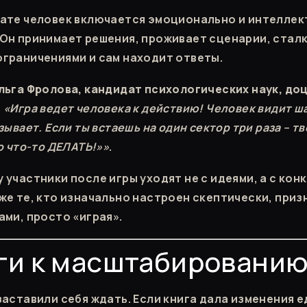
ате человек включается эмоционально и интеллек
Он принимает решения, проживает сценарии, сталк
граничениями и сам находит ответы.
льга Фролова, кандидат психологических наук, доц
:
«Игра ведет человека к действию! Человек видит ша
зывает. Если ты встаешь на один сектор три раза – т
о что-то ДЕЛАТЬ!»»
.
 участники после игры уходят не с идеями, а с ко
же те, кто изначально настроен скептически, приз
ами, просто «играя».
ги к масштабировани
заставили себя ждать. Если книга дала изменения е