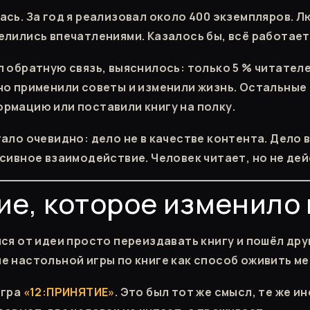
ась. За год я реализовал около 400 экземпляров. Л
елились впечатлениями. Казалось бы, всё работает
л обратную связь, выяснилось: только 5 % читателе
но применили советы и изменили жизнь. Остальные
рмацию или поставили книгу на полку.
тало очевидно: дело не в качестве контента. Дело 
ссивное взаимодействие. Человек читает, но не дей
е, которое изменило 
лся от идеи просто переиздавать книгу и пошёл дру
е настольной игры по книге как способ оживить ме
игра
«12:ПРИНЯТИЕ»
. Это был тот же смысл, те же и