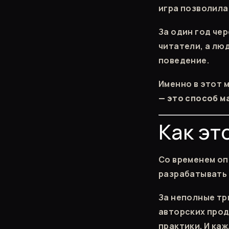
игра позволила
За один год чер
читатели, а лю
поведение.
Именно в этот 
— это способ м
Как эт
Со временем оп
разрабатывать и
За неполные тр
авторских прод
практики. И ка