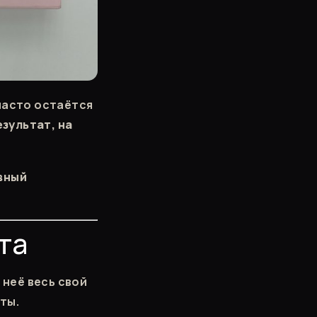
часто остаётся
езультат, на
вный
та
 неё весь свой
ты.