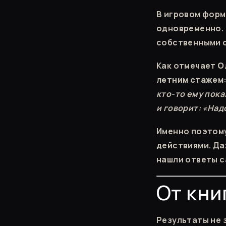
В игровом форм
одновременно. 
собственными о
Как отмечает
О
летним стажем
кто-то ему пока
и говорит: «Над
Именно поэтому
действиями. Да
нашли ответы с
От кни
Результаты не 