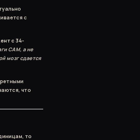
туально
ивается с
ент с 34-
ги САМ, а не
вой мозг сдается
нкретными
наются, что
ю
диницам, то