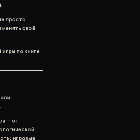
.
 не просто
и менять своё
 игры по книге
чали
.
ов — от
хологической
ость: игровые