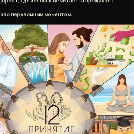
ормат, где человек не читает, а проживает.
тало переломным моментом.