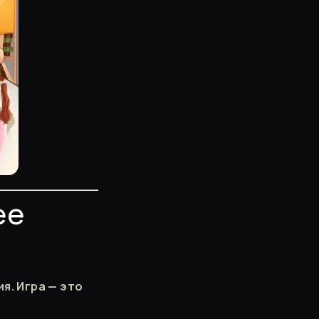
ее
я. Игра — это