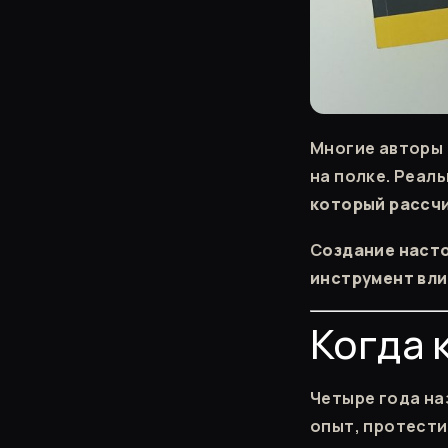
Многие авторы 
на полке. Реал
который рассч
С
оздание насто
инструмент вли
Когда 
Четыре года наз
опыт, протести