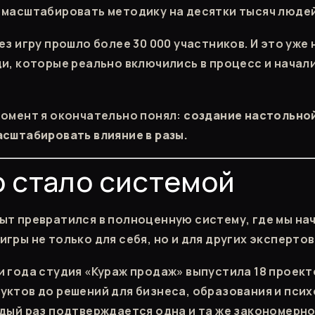
 масштабировать методику на десятки тысяч людей
ез игру прошло более 30 000 участников. И это уже
ди, которые реально включились в процесс и начал
момент я окончательно понял:
создание настольной
асштабировать влияние в разы.
о стало системой
ыт превратился в полноценную систему, где мы на
гры не только для себя, но и для других экспертов
и года студия «Кураж продаж» выпустила 18 проект
уктов до решений для бизнеса, образования и пси
ждый раз подтверждается одна и та же закономерн