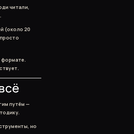
юди читали,
.
й (около 20
 просто
в формате.
ствует.
всё
гим путём —
тодику.
нструменты, но