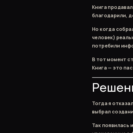
Книга продавал
благодарили, д
Но когда собра
человек) реаль
потребили инфо
В тот момент с
Книга — это па
Решени
Тогда я отказа
выбрал создани
Так появилась 