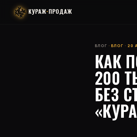
КУРАЖ
·
ПРОДАЖ
БЛОГ
· БЛОГ · 20
КАК 
200 Т
БЕЗ С
«КУРА