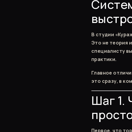
Систем
выстро
В студии «Кура
Это не теория 
специалисту вы
практики.
Главное отличи
это сразу, в к
Шаг 1.
просто
Первое, что то