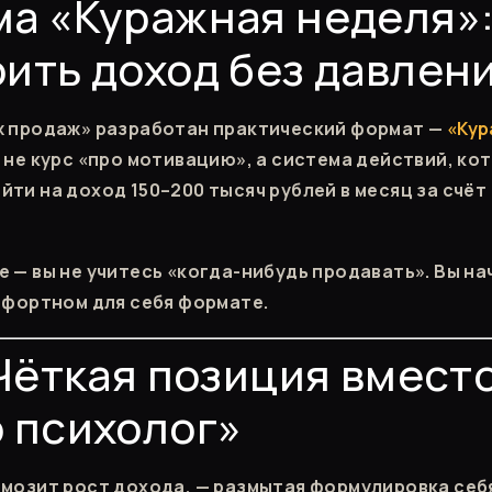
а «Куражная неделя»:
ить доход без давлен
ж продаж» разработан практический формат —
«Кур
и не курс «про мотивацию», а система действий, ко
йти на доход 150–200 тысяч рублей в месяц за счёт
е — вы не учитесь «когда-нибудь продавать». Вы н
омфортном для себя формате.
 Чёткая позиция вместо
 психолог»
рмозит рост дохода, — размытая формулировка себ