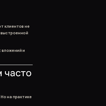
ют клиентов не
я выстроенной
х вложений и
 часто
 Но на практике