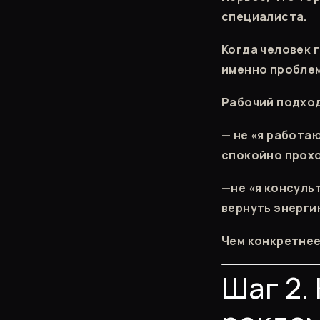
специалиста.
Когда человек г
именно проблем
Рабочий подход
— не «я работаю
спокойно прохо
—не «я консуль
вернуть энерги
Чем конкретнее
Шаг 2.