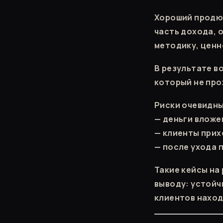
Хороший продюс
часть дохода, о
методику, ценн
В результате в
который не про
Риски очевидны
— деньги вложе
— клиенты прих
— после ухода
Такие кейсы на
выводу: устойч
клиентов наход