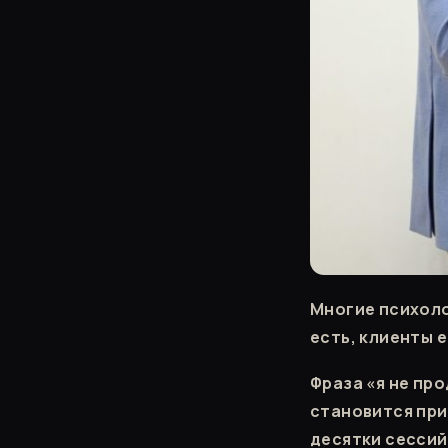
Многие психоло
есть, клиенты е
Фраза «я не про
становится при
десятки сессий