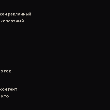
ужен рекламный
экспертный
поток
контент,
 кто