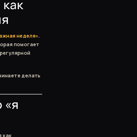
 как
ия
ажная неделя»
.
торая помогает
 регулярной
ачинаете делать
 «я
я как