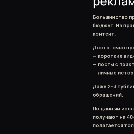
рекла
Большинство пр
бюджет. На пра
контент.
Достаточно пр
— короткие вид
— посты с прак
— личные истор
Даже 2–3 публи
обращений.
По данным иссл
получают на 40
полагается тол