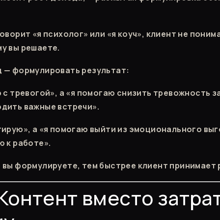
оворит «я психолог» или «я коуч», клиент не поним
у вы решаете.
 — формулировать результат:
 с тревогой», а «я помогаю снизить тревожность за
дить важные встречи».
тирую», а «я помогаю выйти из эмоционального выг
ю к работе».
 вы формулируете, тем быстрее клиент принимает 
 Контент вместо затрат