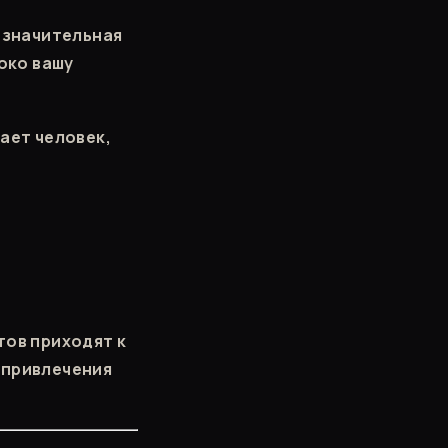
о значительная
боко вашу
ает человек,
тов приходят к
 привлечения