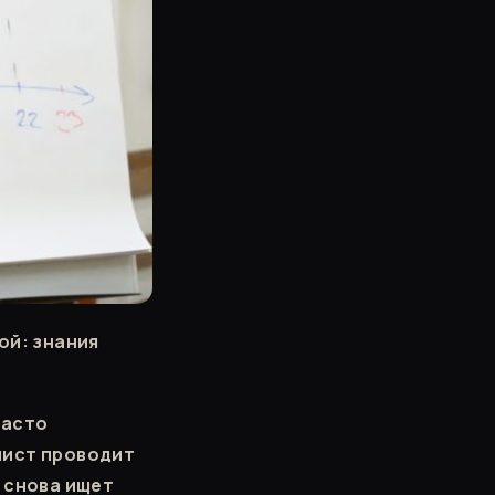
ой: знания
часто
лист проводит
 снова ищет