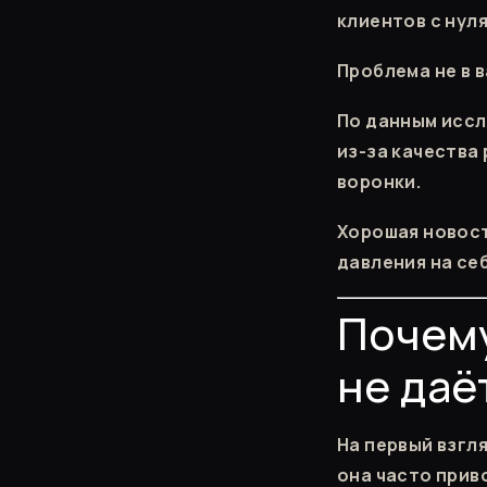
клиентов с нуля
Проблема не в в
По данным иссл
из-за качества
воронки.
Хорошая новост
давления на себ
Почему
не даё
На первый взгл
она часто приво