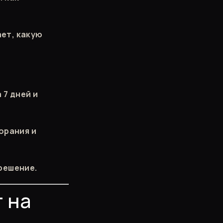
ает, какую
 7 дней и
орания и
решение.
 на