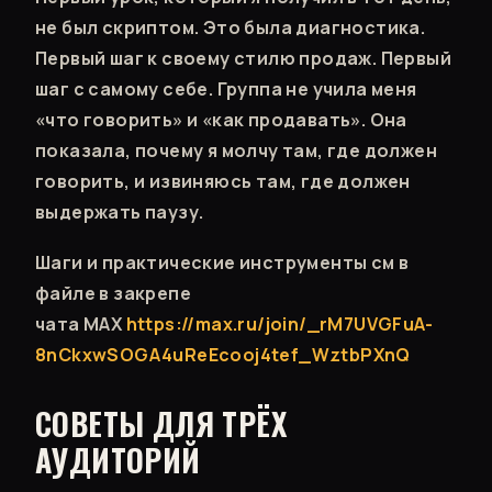
не был скриптом. Это была диагностика.
Первый шаг к своему стилю продаж. Первый
шаг с самому себе. Группа не учила меня
«что говорить» и «как продавать». Она
показала, почему я молчу там, где должен
говорить, и извиняюсь там, где должен
выдержать паузу.
Шаги и практические инструменты см в
файле в закрепе
чата МАХ
https://max.ru/join/_rM7UVGFuA-
8nCkxwSOGA4uReEcooj4tef_WztbPXnQ
СОВЕТЫ ДЛЯ ТРЁХ
АУДИТОРИЙ