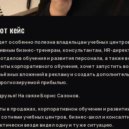
от кейс
дет особенно полезна владельцам учебных центров
ивным бизнес-тренерам, консультантам, HR-дирек
отделов обучения и развития персонала, а также в
нты корпоративного обучения, хочет запустить в
рьёзных вложений в рекламу и создать дополнител
прогнозируемой прибылью.
друзья! На связи Борис Сазонов.
оты в продажах, корпоративном обучении и развити
 сотнями учебных центров, бизнес-школ и консалт
ктически везде видел одну и ту же ситуацию.