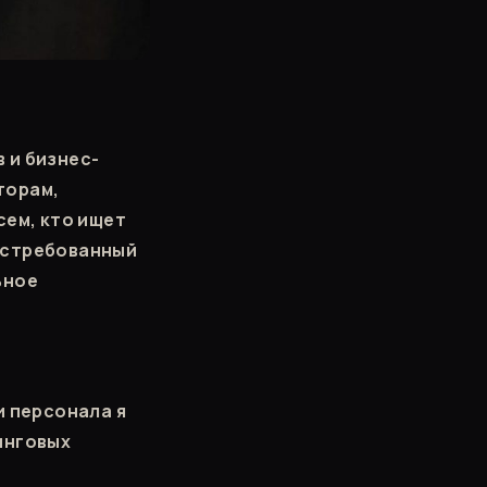
 и бизнес-
торам,
сем, кто ищет
остребованный
ьное
и персонала я
инговых