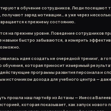
тируют в обучение сотрудников. Люди посещают т
 получают заряд мотивации… а уже через нескольк
вращается к прежнему состоянию.
ся на прежнем уровне. Поведение сотрудников пр
е навыки быстро забываются, а измерить эффекти
возможно.
оявилась идея создать не очередной тренинг, а го
 обучения, которая приносит измеримый результат
 действующие программы развития персонала и сп
м источником дохода для учебного центра — даже
уть прошла наш партнёр из Астаны — Инесса Валеев
историей, которая показывает, как запуск нового 