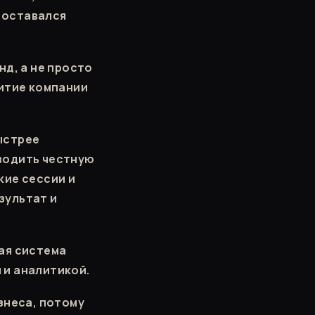
 оставался
нд, а не просто
витие компании
ыстрее
водить честную
кие сессии и
зультат и
ая система
 и аналитикой.
знеса, потому