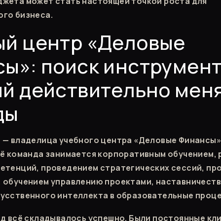
жета может стать настоящей точкой роста для
го бизнеса.
ый центр «Деловые
ы»: поиск инструмент
й действительно мен
ды
 — владелица учебного центра «Деловые Финансы» 
её команда занимается корпоративным обучением,
етенций, проведением стратегических сессий, пр
 обучением управлению проектами, наставничеств
усственного интеллекта в образовательные проц
яд всё складывалось успешно. Были постоянные кл