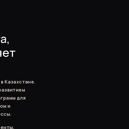
а,
яет
в Казахстане.
 развитием
ограмм для
ом и
ессы.
иенты,