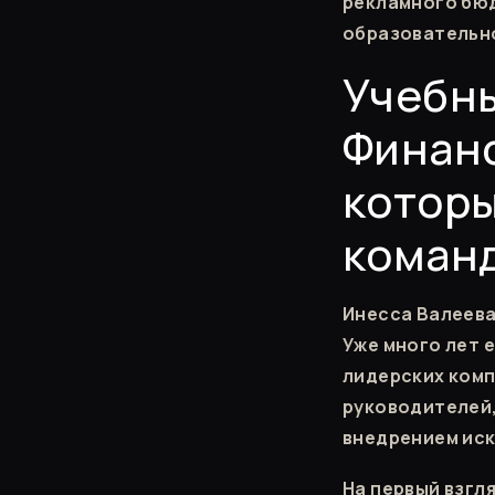
рекламного бюд
образовательно
Учебн
Финанс
которы
коман
Инесса Валеева
Уже много лет 
лидерских комп
руководителей,
внедрением иск
На первый взгл