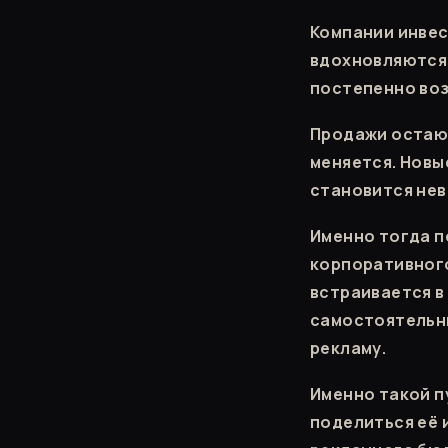
Компании инвес
вдохновляются,
постепенно воз
Продажи остают
меняется. Новы
становится не
Именно тогда п
корпоративного
встраивается в
самостоятельны
рекламу.
Именно такой п
поделиться её 