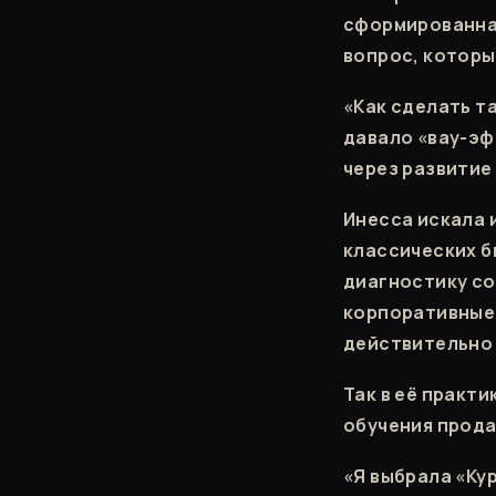
сформированна
вопрос, которы
«Как сделать т
давало «вау-эф
через развитие
Инесса искала 
классических б
диагностику со
корпоративные 
действительно 
Так в её практ
обучения прода
«Я выбрала «Ку