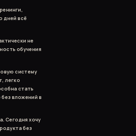
ренинги,
о дней всё
актически не
вность обучения
товую систему
, легко
особна стать
 без вложений в
а. Сегодня хочу
продукта без