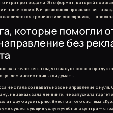
сто игра про продажи. Это формат, который помога
и и напряжение. В игре человек проявляется гораз
а классическом тренинге или совещании», — расска
га, которые помогли о
направление без рекл
та
ое заключается в том, что запуск нового продукт
още, чем многие привыкли думать.
сса не стала создавать новое направление с нуля. 
аму, не заказывала лендинги, не запускала тарге
скала новую аудиторию. Вместо этого система «Ку
в уже существующие услуги учебного центра — стр