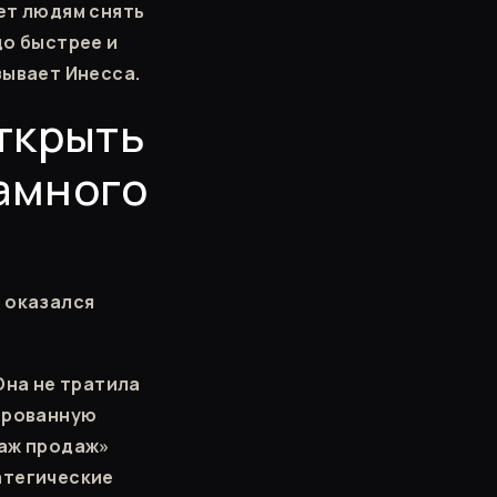
ет людям снять
до быстрее и
зывает Инесса.
ткрыть
амного
а оказался
Она не тратила
тированную
раж продаж»
атегические