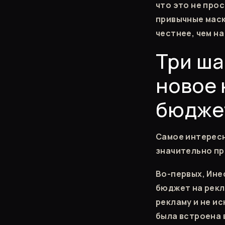
что это не про
привычные маск
честнее, чем н
Три ша
новое 
бюдже
Самое интересн
значительно пр
Во-первых, Ине
бюджет на рекл
рекламу и не и
была встроена 