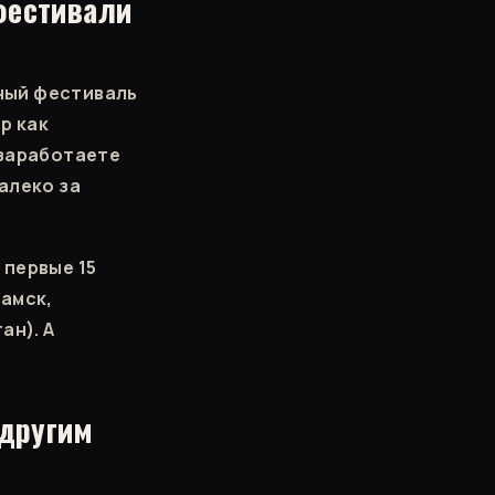
фестивали
ный фестиваль
р как
 заработаете
алеко за
 первые 15
камск,
ан). А
 другим