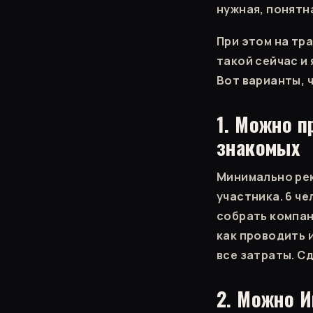
нужная, понятн
При этом на тр
такой сейчас и
Вот варианты, 
1. Можно п
знакомых
Минимально рек
участника. 6 че
собрать компани
как проводить и
все затраты. Сд
2. Можно И