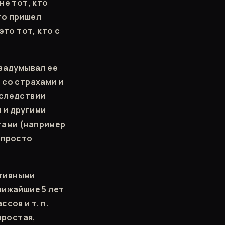
не тот, кто
кто пришел
это тот, кто с
 задумывал ее
 со страхами и
оследствии
 и другими
тами (например
 просто
ктивными
лижайшие 5 лет
сов и т. п.
простая,