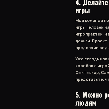
4. Делайт
игры
Моя команда п
игры человек н
игропрактик, и
деньги. Проект
пределами родн
Уже сегодня за
коробок с игро
Сыктывкар, Сам
представьте, ч
5. Можно р
людям