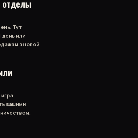
ь отделы
день. Тут
 день или
одажам в новой
или
 игра
ть вашими
вничеством,