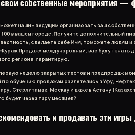
е свои собственные мероприятия — 
оможет нашим ведущим организовать ваш собствен
а 100 в вашем городе. Получите дополнительный пиа
звестность, сделаете себе Имя, поможете людям и
 «Кураж Продаж» международный, вас будут знать д
ого региона, гарантирую.
 первую неделю закрытых тестов и предпродаж мои
й по обучению продажам разлетелись в Уфу, Нефте
ару, Стерлитамак, Москву и даже в Астану (Казахст
то будет через пару месяцев?
екомендовать и продавать эти игры