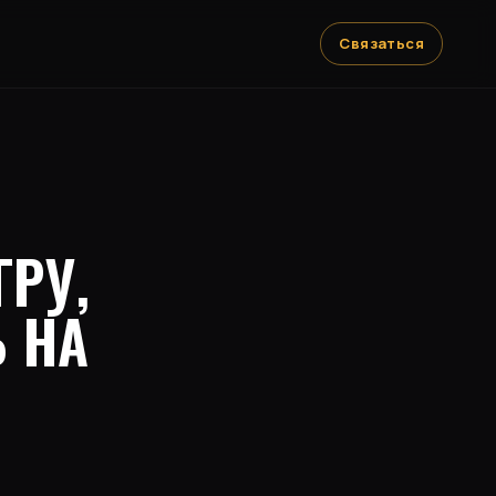
Связаться
РУ,
Ь НА