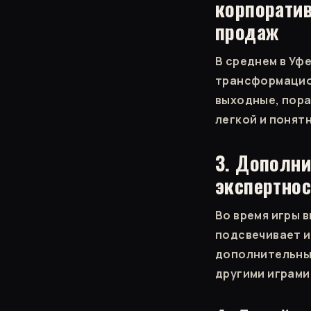
корпоратив
продаж
В среднем в Уфе
трансформацион
выходные, пора
легкой и понят
3. Дополн
экспертнос
Во время игры 
подсвечивает и
дополнительным
другими играми