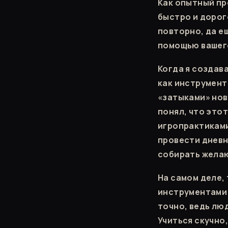
Как опытный пр
быстро и дорого
повторно, да ещ
помощью вашего
Когда я создав
как инструмент
«затыками» нов
понял, что это
игропрактиками
провести дневн
собирать жела
На самом деле,
инструментами 
точно, ведь люд
Учиться скучно,