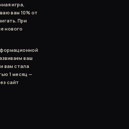
нная игра,
ваю вам 10% от
вигать. При
ие нового
нсформационной
развиваем ваш
и вам стала
ью 1 месяц —
ез сайт