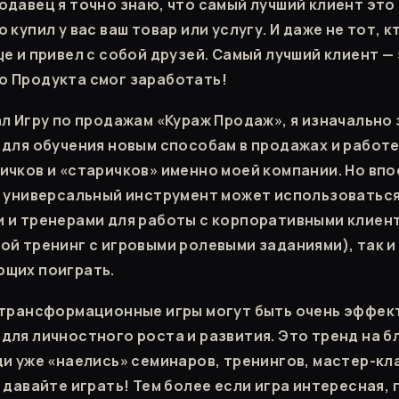
одавец я точно знаю, что самый лучший клиент это 
 купил у вас ваш товар или услугу. И даже не тот, 
е и привел с собой друзей. Самый лучший клиент — 
 Продукта смог заработать!
ал Игру по продажам «Кураж Продаж», я изначально
 для обучения новым способам в продажах и работе
ичков и «старичков» именно моей компании. Но вп
т универсальный инструмент может использоваться
 и тренерами для работы с корпоративными клиен
ой тренинг с игровыми ролевыми заданиями), так и
ющих поиграть.
 трансформационные игры могут быть очень эффе
для личностного роста и развития. Это тренд на б
и уже «наелись» семинаров, тренингов, мастер-клас
 давайте играть! Тем более если игра интересная, 