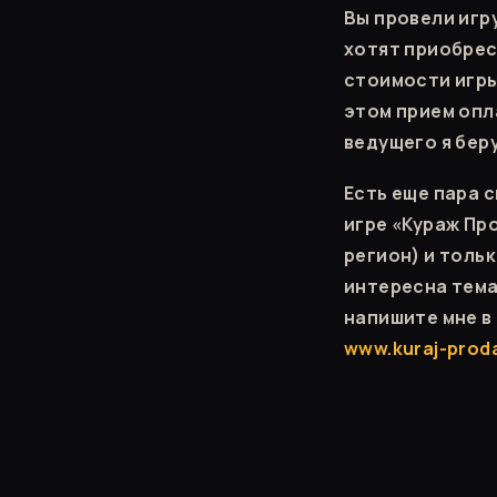
Вы провели игр
хотят приобрес
стоимости игры
этом прием опл
ведущего я беру
Есть еще пара 
игре «Кураж Пр
регион) и толь
интересна тема
напишите мне в
www.kuraj-prod