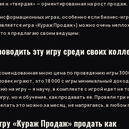
ая и «твердая» — ориентированная на рост продаж.
ансформационных играх, особенно если бизнес-игр
 является игра «Кураж Продаж») можно очень непло
что я предлагаю своим ведущим:
роводить эту игру среди своих колле
омендованная мною цена по проведению игры 3000
ловек играют, это 18 000 с игры минимальный доход
ю на игру — я научу, в комплекте с игрой идет не 
гру, но и обучение, как продавать ее. Провели три 
елать это можно за месяц, не напрягаясь, в любом 
гру «Кураж Продаж» продать как