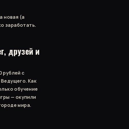
а новая (а
хо заработать.
г, друзей и
 рублей с
 Ведущего. Как
только обучение
игры — окупили
городе мира.