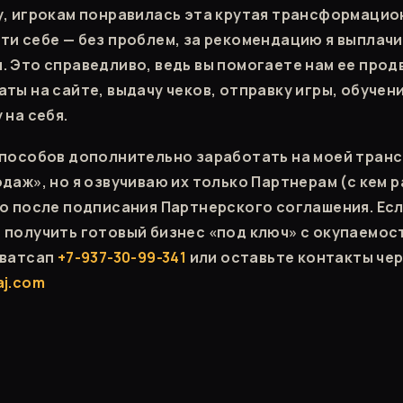
у, игрокам понравилась эта крутая трансформацио
ти себе — без проблем, за рекомендацию я выплачи
. Это справедливо, ведь вы помогаете нам ее прод
аты на сайте, выдачу чеков, отправку игры, обучен
 на себя.
способов дополнительно заработать на моей тра
одаж», но я озвучиваю их только Партнерам (с кем 
ко после подписания Партнерского соглашения. Есл
 получить готовый бизнес «под ключ» с окупаемост
 ватсап
+7-937-30-99-341
или оставьте контакты чер
aj.com